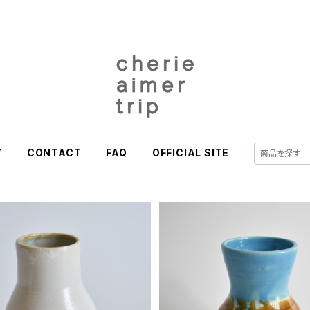
Y
CONTACT
FAQ
OFFICIAL SITE
SOLD OUT
花瓶フラワーベースBSP040(
光沢)
ワーベースBSP048(白/マッ