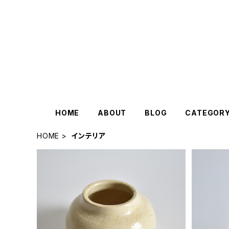
HOME
ABOUT
BLOG
CATEGOR
HOME
インテリア
花瓶フラワーベースBSP057(黄/ベー
ジュ/点模様)
花瓶フラ