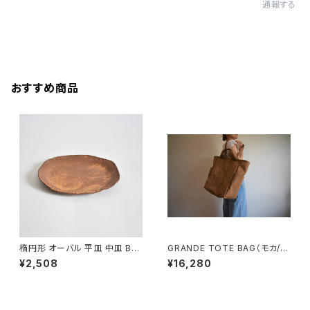
通報する
おすすめ商品
楕円形 オーバル 平皿 中皿 BS
GRANDE TOTE BAG（モカ/ベ
P090
ージュ）
¥2,508
¥16,280