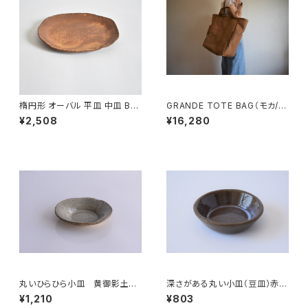
楕円形 オーバル 平皿 中皿 BS
GRANDE TOTE BAG（モカ/ベ
P090
ージュ）
¥2,508
¥16,280
丸いひらひら小皿 黄御影土×
深さがある丸い小皿（豆皿）赤土
白鼠結晶釉
×乳濁灰釉
¥1,210
¥803