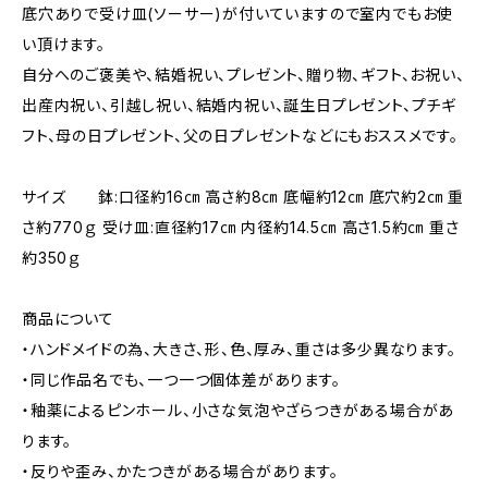
底穴ありで受け皿(ソーサー)が付いていますので室内でもお使
い頂けます。
自分へのご褒美や、結婚祝い、プレゼント、贈り物、ギフト、お祝い、
出産内祝い、引越し祝い、結婚内祝い、誕生日プレゼント、プチギ
フト、母の日プレゼント、父の日プレゼントなどにもおススメです。
サイズ 鉢:口径約16㎝ 高さ約8㎝ 底幅約12㎝ 底穴約2㎝ 重
さ約770ｇ 受け皿:直径約17㎝ 内径約14.5㎝ 高さ1.5約㎝ 重さ
約350ｇ
商品について
・ハンドメイドの為、大きさ、形、色、厚み、重さは多少異なります。
・同じ作品名でも、一つ一つ個体差があります。
・釉薬によるピンホール、小さな気泡やざらつきがある場合があ
ります。
・反りや歪み、かたつきがある場合があります。