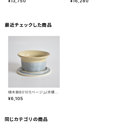
¥13,750
¥16,280
最近チェックした商品
植木鉢B0101(ベージュ/点模
様/マット/青/水色/緑)
¥6,105
同じカテゴリの商品