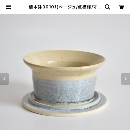
植木鉢B0101(ベージュ/点模様/マッ
ト/青/水色/緑) | cherie aimer tri
p（シェリ エメ トリップ）ONLINE ST
ORE