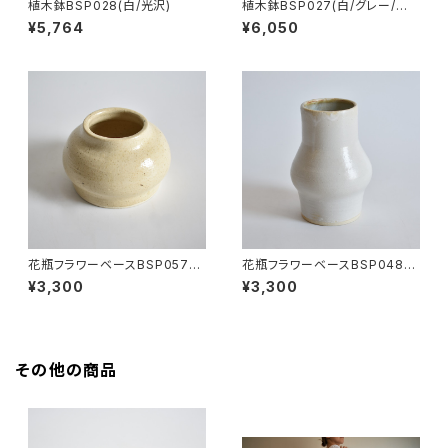
植木鉢BSP028(白/光沢)
植木鉢BSP027(白/グレー/点
模様/茶)
¥5,764
¥6,050
花瓶フラワーベースBSP057
花瓶フラワーベースBSP048
(黄/ベージュ/点模様)
(白/マット/茶/薄緑)
¥3,300
¥3,300
その他の商品