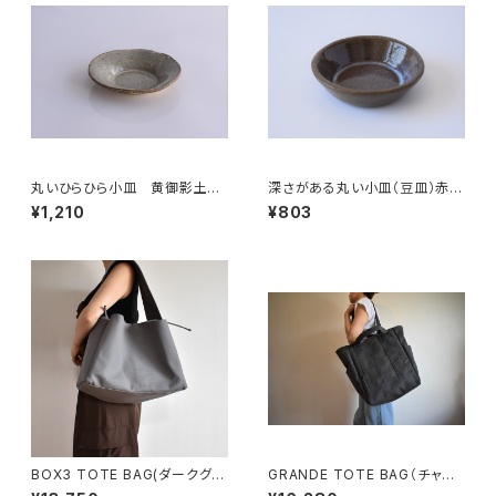
丸いひらひら小皿 黄御影土×
深さがある丸い小皿（豆皿）赤土
白鼠結晶釉
×乳濁灰釉
¥1,210
¥803
BOX3 TOTE BAG(ダークグレ
GRANDE TOTE BAG（チャコ
ー)
ール/グレー）