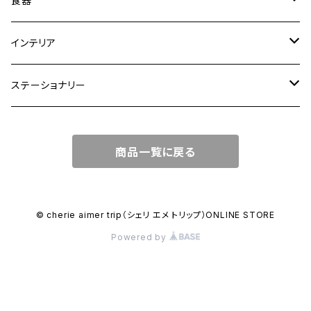
食器
ショルダーバッグ
大皿
インテリア
ワンハンドルバッグ
中皿
花瓶・フラワーベース
ステーショナリー
2WAYバッグ
小皿
植木鉢
ノートカバー
商品一覧に戻る
3WAYバッグ
鉢・ボウル
その他
マガジンカバー
リュック
カップ
© cherie aimer trip（シェリ エメ トリップ）ONLINE STORE
Powered by
コンポート皿