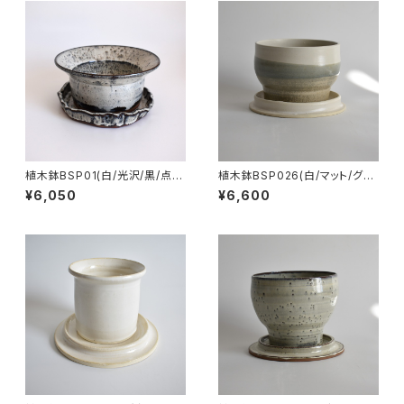
植木鉢BSP01(白/光沢/黒/点模
植木鉢BSP026(白/マット/グレ
様/グレー/赤土)
ー/ベージュ)
¥6,050
¥6,600