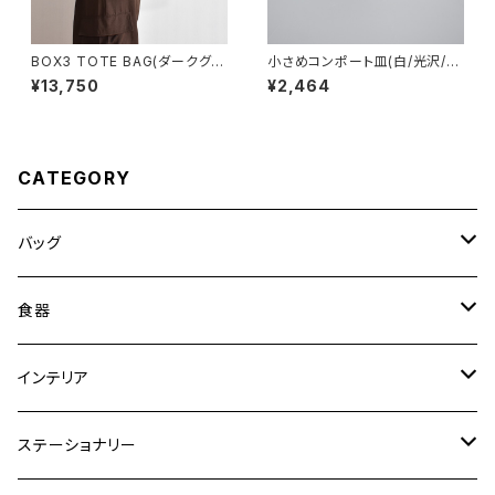
BOX3 TOTE BAG(ダークグレ
小さめコンポート皿(白/光沢/グ
ー)
レー/ベージュ)
¥13,750
¥2,464
CATEGORY
バッグ
トートバッグ
食器
ショルダーバッグ
大皿
インテリア
ワンハンドルバッグ
中皿
花瓶・フラワーベース
ステーショナリー