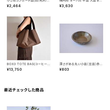
小さめコンポート皿(白/光沢/グ
楕円形 オーバル 平皿 大皿 BS
レー/ベージュ)
P089
¥2,464
¥3,630
BOX3 TOTE BAG(コーヒー/
深さがある丸い小皿（豆皿）赤土
ブラウン）
×白鼠結晶釉
¥13,750
¥803
最近チェックした商品