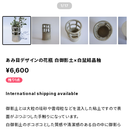
1
/17
あみ目デザインの花瓶 白御影土×白鼠結晶釉
¥6,600
残り1点
International shipping available
御影土とは大粒の珪砂や雲母粒などを混入した粘土ですので表
面がぶつぶつした手触りになっています。
白御影土のボコボコとした質感や清潔感のある白の中に御影ら