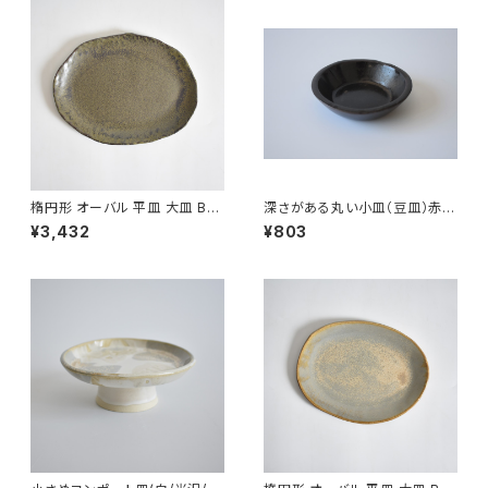
楕円形 オーバル 平皿 大皿 BS
深さがある丸い小皿（豆皿）赤土
P088
×錆釉
¥3,432
¥803