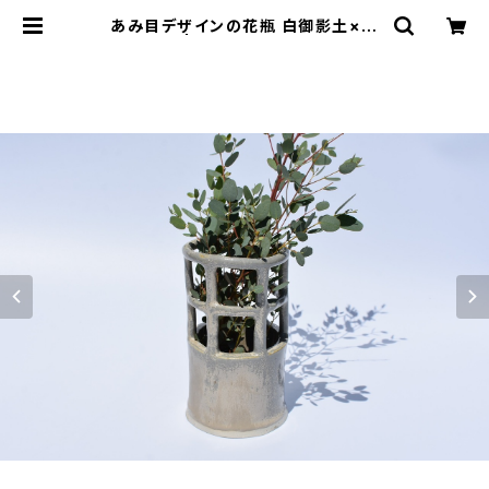
あみ目デザインの花瓶 白御影土×白
鼠結晶釉 | cherie aimer trip（シ
ェリ エメ トリップ）ONLINE STORE