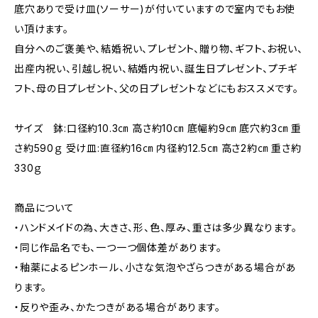
底穴ありで受け皿(ソーサー)が付いていますので室内でもお使
い頂けます。
自分へのご褒美や、結婚祝い、プレゼント、贈り物、ギフト、お祝い、
出産内祝い、引越し祝い、結婚内祝い、誕生日プレゼント、プチギ
フト、母の日プレゼント、父の日プレゼントなどにもおススメです。
サイズ 鉢:口径約10.3㎝ 高さ約10㎝ 底幅約9㎝ 底穴約3㎝ 重
さ約590ｇ 受け皿:直径約16㎝ 内径約12.5㎝ 高さ2約㎝ 重さ約
330ｇ
商品について
・ハンドメイドの為、大きさ、形、色、厚み、重さは多少異なります。
・同じ作品名でも、一つ一つ個体差があります。
・釉薬によるピンホール、小さな気泡やざらつきがある場合があ
ります。
・反りや歪み、かたつきがある場合があります。