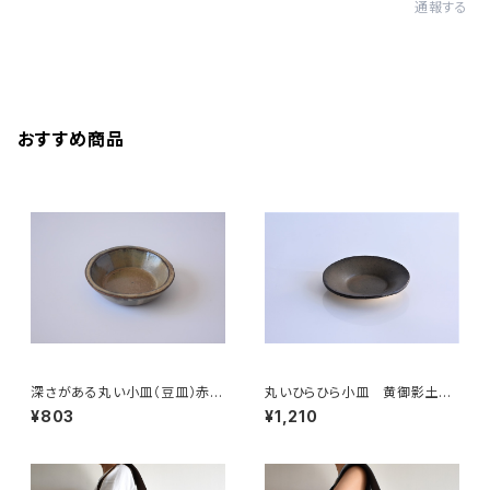
通報する
おすすめ商品
深さがある丸い小皿（豆皿）赤土
丸いひらひら小皿 黄御影土×
×白鼠結晶釉
錆釉
¥803
¥1,210