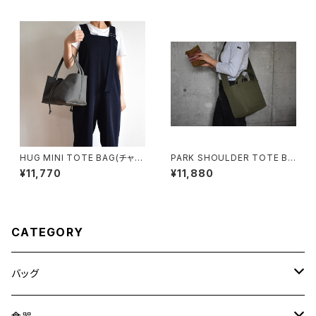
HUG MINI TOTE BAG(チャコ
PARK SHOULDER TOTE BA
ール/グレー)
G (オリーブ/カーキ)
¥11,770
¥11,880
CATEGORY
バッグ
トートバッグ