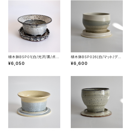
植木鉢BSP01(白/光沢/黒/点模
植木鉢BSP026(白/マット/グレ
様/グレー/赤土)
ー/ベージュ)
¥6,050
¥6,600