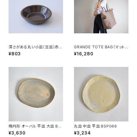
深さがある丸い小皿（豆皿）赤土
GRANDE TOTE BAG（マットブ
×乳濁灰釉
ラウン）
¥803
¥16,280
楕円形 オーバル 平皿 大皿 BS
丸皿 中皿 平皿 BSP066
P089
¥3,630
¥3,234