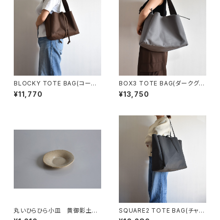
BLOCKY TOTE BAG(コーヒ
BOX3 TOTE BAG(ダークグレ
ー/ブラウン)
ー)
¥11,770
¥13,750
丸いひらひら小皿 黄御影土×
SQUARE2 TOTE BAG(チャコ
白失透釉
ール/グレー）