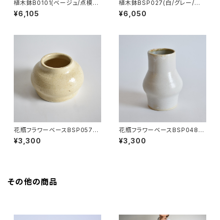
植木鉢B0101(ベージュ/点模
植木鉢BSP027(白/グレー/点
様/マット/青/水色/緑)
模様/茶)
¥6,105
¥6,050
花瓶フラワーベースBSP057
花瓶フラワーベースBSP048
(黄/ベージュ/点模様)
(白/マット/茶/薄緑)
¥3,300
¥3,300
その他の商品