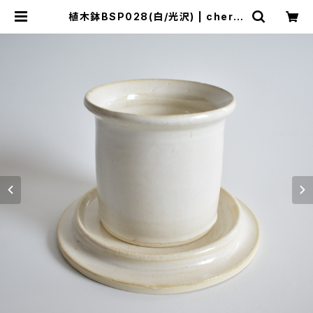
植木鉢BSP028(白/光沢) | cherie
aimer trip（シェリ エメ トリップ）O
NLINE STORE