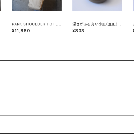
/
PARK SHOULDER TOTE B
深さがある丸い小皿（豆皿）赤
AG (キナリ)
土×乳濁灰釉
¥11,880
¥803