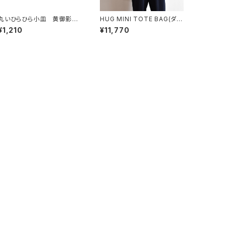
丸いひらひら小皿 黄御影土
HUG MINI TOTE BAG(ダー
×錆釉
クグレー)
¥1,210
¥11,770