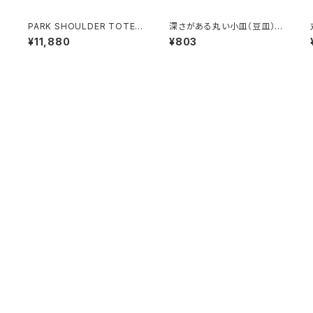
/
PARK SHOULDER TOTE B
深さがある丸い小皿（豆皿）赤
AG (キナリ)
土×乳濁灰釉
¥11,880
¥803