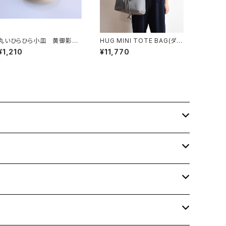
丸いひらひら小皿 黄御影土
HUG MINI TOTE BAG(ダー
×錆釉
クグレー)
¥1,210
¥11,770