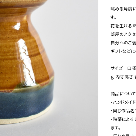
眺める角度
す。
花を生けるだ
部屋のアクセ
自分へのご褒
ギフトなど
サイズ 口径 
ｇ 内寸高さ 
商品につい
・ハンドメイ
・同じ作品名
・釉薬による
ます。