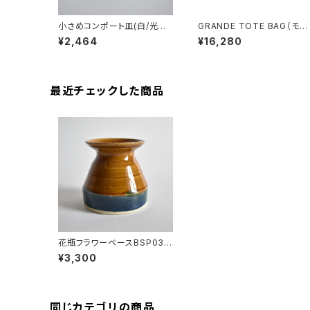
小さめコンポート皿(白/光沢/
GRANDE TOTE BAG（モカ
グレー/ベージュ)
ベージュ）
¥2,464
¥16,280
最近チェックした商品
花瓶フラワーベースBSP033
(茶/光沢/青)
¥3,300
同じカテゴリの商品