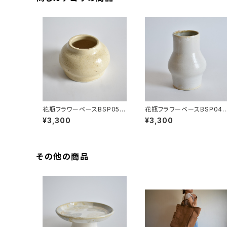
花瓶フラワーベースBSP057
花瓶フラワーベースBSP048
(黄/ベージュ/点模様)
(白/マット/茶/薄緑)
¥3,300
¥3,300
その他の商品