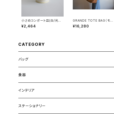
小さめコンポート皿(白/光沢/
GRANDE TOTE BAG（モカ
グレー/ベージュ)
ベージュ）
¥2,464
¥16,280
CATEGORY
バッグ
トートバッグ
食器
ショルダーバッグ
大皿
インテリア
ワンハンドルバッグ
中皿
花瓶・フラワーベース
ステーショナリー