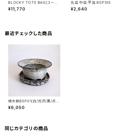
BLOCKY TOTE BAG(コーヒ
丸皿 中皿 平皿 BSP105
ー/ブラウン)
¥11,770
¥2,640
最近チェックした商品
植木鉢BSP01(白/光沢/黒/点模
様/グレー/赤土)
¥6,050
同じカテゴリの商品