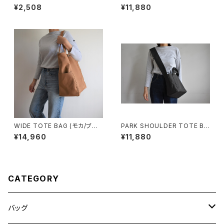
P090
G (キナリ)
¥2,508
¥11,880
WIDE TOTE BAG (モカ/ブラ
PARK SHOULDER TOTE BA
ウン)
G (チャコール/グレー)
¥14,960
¥11,880
CATEGORY
バッグ