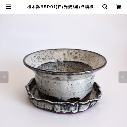
植木鉢BSP01(白/光沢/黒/点模様/グ
レー/赤土) | cherie aimer trip
（シェリ エメ トリップ）ONLINE STO
RE