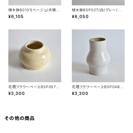
植木鉢B0101(ベージュ/点模
植木鉢BSP027(白/グレー/点
様/マット/青/水色/緑)
模様/茶)
¥6,105
¥6,050
花瓶フラワーベースBSP057
花瓶フラワーベースBSP048
(黄/ベージュ/点模様)
(白/マット/茶/薄緑)
¥3,300
¥3,300
その他の商品