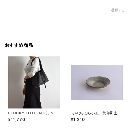
通報する
おすすめ商品
BLOCKY TOTE BAG(チャコ
丸いひらひら小皿 黄御影土×
ール/グレー)
白鼠結晶釉
¥11,770
¥1,210