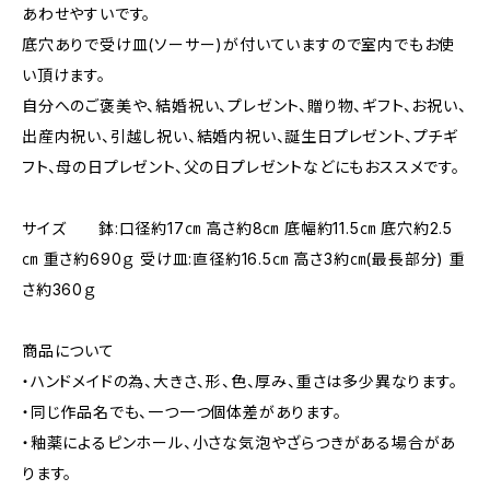
あわせやすいです。
底穴ありで受け皿(ソーサー)が付いていますので室内でもお使
い頂けます。
自分へのご褒美や、結婚祝い、プレゼント、贈り物、ギフト、お祝い、
出産内祝い、引越し祝い、結婚内祝い、誕生日プレゼント、プチギ
フト、母の日プレゼント、父の日プレゼントなどにもおススメです。
サイズ 鉢:口径約17㎝ 高さ約8㎝ 底幅約11.5㎝ 底穴約2.5
㎝ 重さ約690ｇ 受け皿:直径約16.5㎝ 高さ3約㎝(最長部分) 重
さ約360ｇ
商品について
・ハンドメイドの為、大きさ、形、色、厚み、重さは多少異なります。
・同じ作品名でも、一つ一つ個体差があります。
・釉薬によるピンホール、小さな気泡やざらつきがある場合があ
ります。