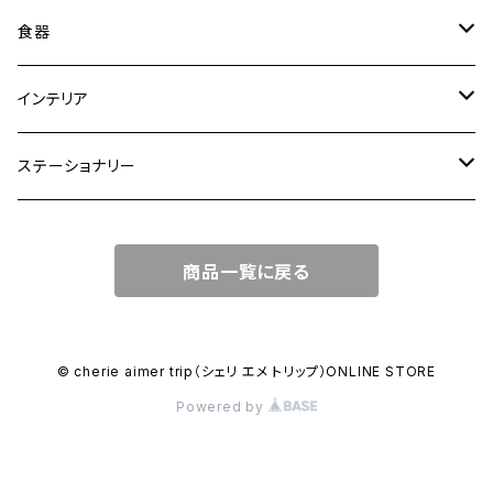
トートバッグ
食器
ショルダーバッグ
大皿
インテリア
ワンハンドルバッグ
中皿
花瓶・フラワーベース
ステーショナリー
2WAYバッグ
小皿
植木鉢
ノートカバー
商品一覧に戻る
3WAYバッグ
鉢・ボウル
その他
マガジンカバー
リュック
カップ
© cherie aimer trip（シェリ エメ トリップ）ONLINE STORE
Powered by
コンポート皿