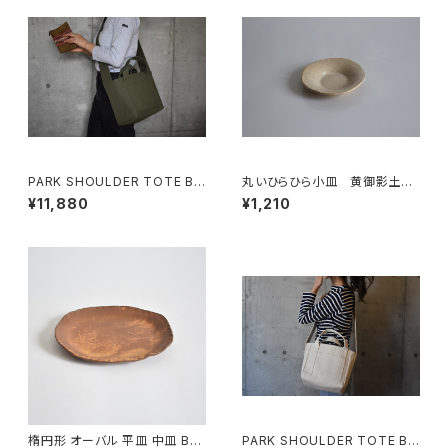
PARK SHOULDER TOTE BA
丸いひらひら小皿 黄御影土×
G (オリーブ/カーキ)
白失透釉
¥11,880
¥1,210
楕円形 オーバル 平皿 中皿 BS
PARK SHOULDER TOTE BA