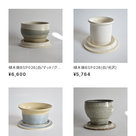
植木鉢BSP026(白/マット/グレ
植木鉢BSP028(白/光沢)
ー/ベージュ)
¥6,600
¥5,764