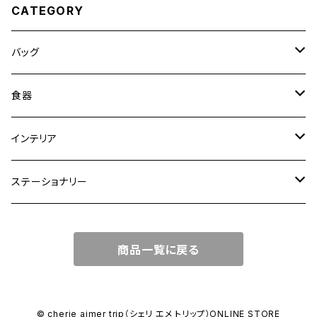
CATEGORY
バッグ
トートバッグ
食器
ショルダーバッグ
大皿
インテリア
ワンハンドルバッグ
中皿
花瓶・フラワーベース
ステーショナリー
2WAYバッグ
小皿
植木鉢
ノートカバー
商品一覧に戻る
3WAYバッグ
鉢・ボウル
その他
マガジンカバー
リュック
カップ
© cherie aimer trip（シェリ エメ トリップ）ONLINE STORE