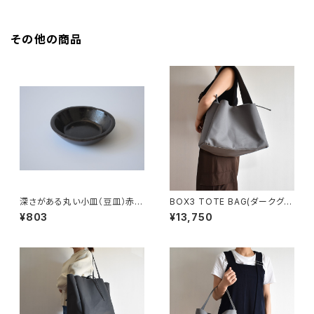
その他の商品
深さがある丸い小皿（豆皿）赤土
BOX3 TOTE BAG(ダークグレ
×錆釉
ー)
¥803
¥13,750