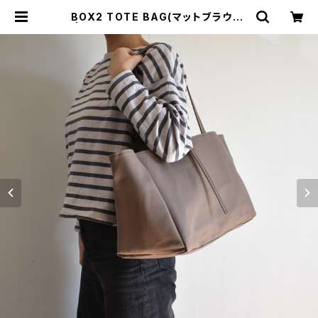
BOX2 TOTE BAG(マットブラウン)
| cherie aimer trip（シェリ エメ
トリップ）ONLINE STORE