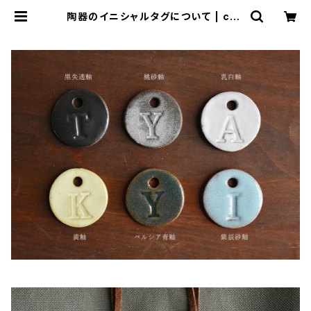
陶器のイニシャルタグについて | che
rie aimer trip（シェリ エメ トリッ
プ）ONLINE STORE