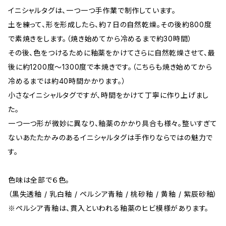
イニシャルタグは、一つ一つ手作業で制作しています。
土を練って、形を形成したら、約７日の自然乾燥。その後約800度
で素焼きをします。（焼き始めてから冷めるまで約30時間）
その後、色をつけるために釉薬をかけてさらに自然乾燥させて、最
後に約1200度〜1300度で本焼きです。（こちらも焼き始めてから
冷めるまでは約40時間かかります。）
小さなイニシャルタグですが、時間をかけて丁寧に作り上げまし
た。
一つ一つ形が微妙に異なり、釉薬のかかり具合も様々。整いすぎて
ないあたたかみのあるイニシャルタグは手作りならではの魅力で
す。
色味は全部で６色。
（黒失透釉 / 乳白釉 / ペルシア青釉 / 桃砂釉 / 黄釉 / 紫辰砂釉）
※ペルシア青釉は、貫入といわれる釉薬のヒビ模様があります。