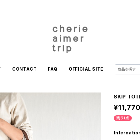
Y
CONTACT
FAQ
OFFICIAL SITE
SKIP TO
¥11,77
残り1点
Internatio