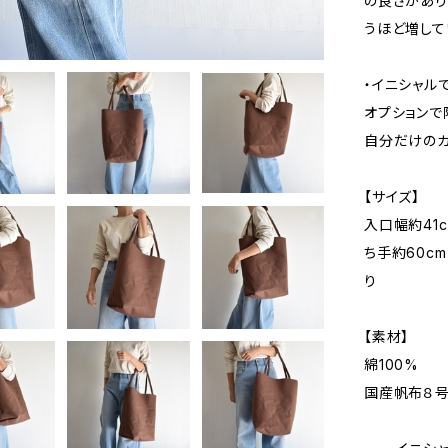
の良さがあり
うほど増して
・イニシャル
オプションで
自分だけのカ
【サイズ】
入口幅約41cm
ち手約60cm
り
【素材】
綿100%
国産帆布８