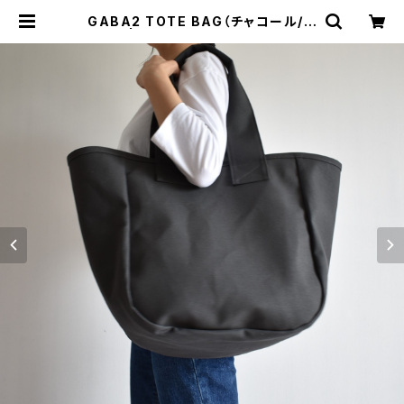
GABA2 TOTE BAG（チャコール/グ
レー） | cherie aimer trip（シェリ
エメ トリップ）ONLINE STORE