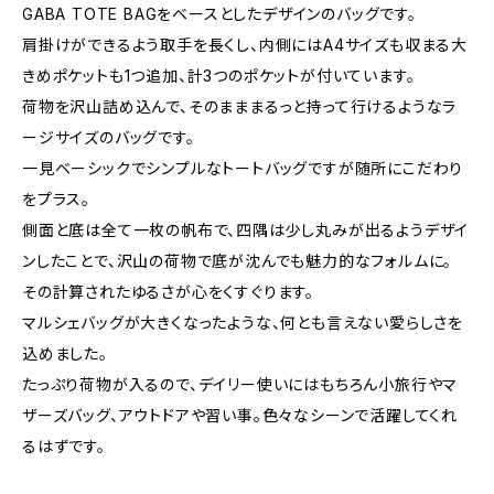
GABA TOTE BAGをベースとしたデザインのバッグです。
肩掛けができるよう取手を長くし、内側にはA4サイズも収まる大
きめポケットも1つ追加、計3つのポケットが付いています。
荷物を沢山詰め込んで、そのまままるっと持って行けるようなラ
ージサイズのバッグです。
一見ベーシックでシンプルなトートバッグですが随所にこだわり
をプラス。
側面と底は全て一枚の帆布で、四隅は少し丸みが出るようデザイ
ンしたことで、沢山の荷物で底が沈んでも魅力的なフォルムに。
その計算されたゆるさが心をくすぐります。
マルシェバッグが大きくなったような、何とも言えない愛らしさを
込めました。
たっぷり荷物が入るので、デイリー使いにはもちろん小旅行やマ
ザーズバッグ、アウトドアや習い事。色々なシーンで活躍してくれ
るはずです。