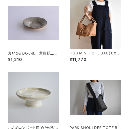
丸いひらひら小皿 黄御影土×
HUG MINI TOTE BAG(モカ/
白鼠結晶釉
ブラウン)
¥1,210
¥11,770
小さめコンポート皿(白/光沢/グ
PARK SHOULDER TOTE BA