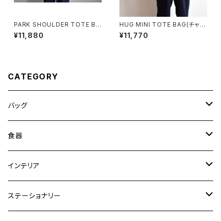
PARK SHOULDER TOTE BA
HUG MINI TOTE BAG(チャコ
G (チャコール/グレー)
ール/グレー)
¥11,880
¥11,770
CATEGORY
バッグ
トートバッグ
食器
ショルダーバッグ
大皿
インテリア
ワンハンドルバッグ
中皿
花瓶・フラワーベース
ステーショナリー