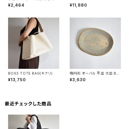
レー/ベージュ)
G (チャコール/グレー)
¥2,464
¥11,880
BOX3 TOTE BAG(キナリ)
楕円形 オーバル 平皿 大皿 BS
P089
¥13,750
¥3,630
最近チェックした商品