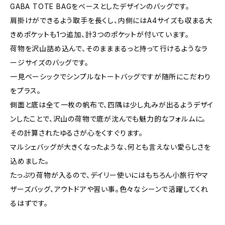
GABA TOTE BAGをベースとしたデザインのバッグです。
肩掛けができるよう取手を長くし、内側にはA4サイズも収まる大
きめポケットも1つ追加、計3つのポケットが付いています。
荷物を沢山詰め込んで、そのまままるっと持って行けるようなラ
ージサイズのバッグです。
一見ベーシックでシンプルなトートバッグですが随所にこだわり
をプラス。
側面と底は全て一枚の帆布で、四隅は少し丸みが出るようデザイ
ンしたことで、沢山の荷物で底が沈んでも魅力的なフォルムに。
その計算されたゆるさが心をくすぐります。
マルシェバッグが大きくなったような、何とも言えない愛らしさを
込めました。
たっぷり荷物が入るので、デイリー使いにはもちろん小旅行やマ
ザーズバッグ、アウトドアや習い事。色々なシーンで活躍してくれ
るはずです。