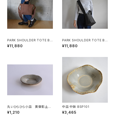
PARK SHOULDER TOTE BA
PARK SHOULDER TOTE BA
G (コーヒー/ブラウン)
G (チャコール/グレー)
¥11,880
¥11,880
丸いひらひら小皿 黄御影土×
中皿 中鉢 BSP101
白鼠結晶釉
¥1,210
¥3,465