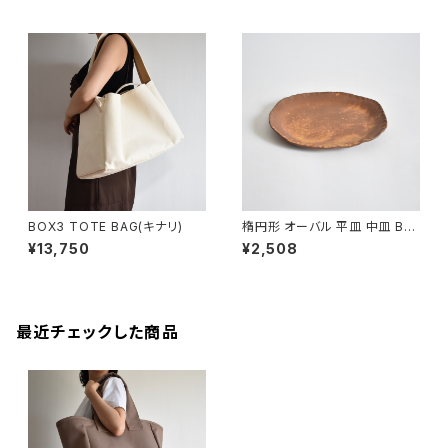
BOX3 TOTE BAG(キナリ)
楕円形 オーバル 平皿 中皿 BS
P090
¥13,750
¥2,508
最近チェックした商品