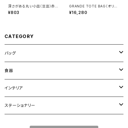
深さがある丸い小皿（豆皿）赤土
GRANDE TOTE BAG（オリー
×錆釉
ブ/カーキ）
¥803
¥16,280
CATEGORY
バッグ
トートバッグ
食器
ショルダーバッグ
大皿
インテリア
ワンハンドルバッグ
中皿
花瓶・フラワーベース
ステーショナリー
2WAYバッグ
小皿
植木鉢
ノートカバー