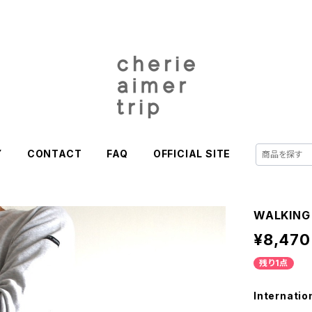
Y
CONTACT
FAQ
OFFICIAL SITE
WALKING
¥8,470
残り1点
Internatio