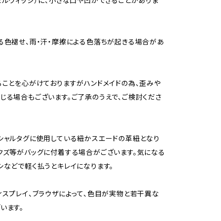
セルヴィッジ）に、小さな凸や凹ができることがありま
る色褪せ、雨・汗・摩擦による色落ちが起きる場合があ
ることを心がけておりますがハンドメイドの為、歪みや
じる場合もございます。ご了承のうえで、ご検討くださ
シャルタグに使用している紐かスエードの革紐となり
クズ等がバッグに付着する場合がございます。気になる
シなどで軽く払うとキレイになります。
ィスプレイ、ブラウザによって、色目が実物と若干異な
います。