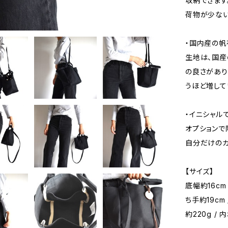
収納できます
荷物が少ない
・国内産の帆
生地は、国産
の良さがあり
うほど増して
・イニシャル
オプションで
自分だけのカ
【サイズ】
底幅約16cm 
ち手約19cm 
約220g /