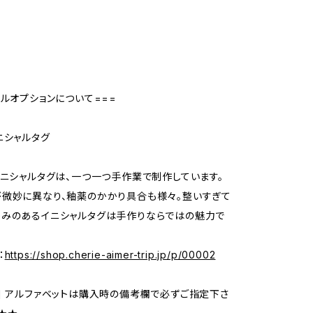
号
ャルオプションについて===
ニシャルタグ
イニシャルタグは、一つ一つ手作業で制作しています。
微妙に異なり、釉薬のかかり具合も様々。整いすぎて
かみのあるイニシャルタグは手作りならではの魅力で
：
https://shop.cherie-aimer-trip.jp/p/00002
] アルファベットは購入時の備考欄で必ずご指定下さ