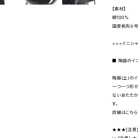
【素材】
綿100%
国産帆布８
===イニシ
■ 陶器のイ
陶器(土)の
一つ一つ形が
ないあたた
す。
詳細はこちら
★★★[注意