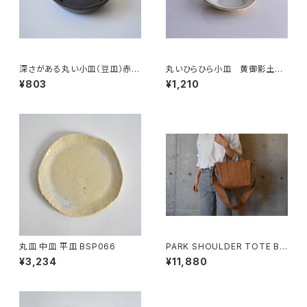
深さがある丸い小皿（豆皿）赤土
丸いひらひら小皿 黄御影土×
×錆釉
チタンマット釉
¥803
¥1,210
丸皿 中皿 平皿 BSP066
PARK SHOULDER TOTE BA
G (モカ/ベージュ)
¥3,234
¥11,880