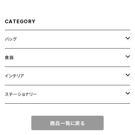
CATEGORY
バッグ
トートバッグ
食器
ショルダーバッグ
大皿
インテリア
ワンハンドルバッグ
中皿
花瓶・フラワーベース
ステーショナリー
2WAYバッグ
小皿
植木鉢
ノートカバー
商品一覧に戻る
3WAYバッグ
鉢・ボウル
その他
マガジンカバー