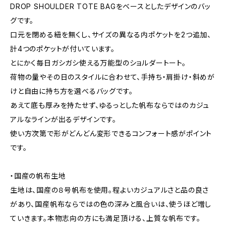
DROP SHOULDER TOTE BAGをベースとしたデザインのバッ
グです。
口元を閉める紐を無くし、サイズの異なる内ポケットを2つ追加、
計4つのポケットが付いています。
とにかく毎日ガシガシ使える万能型のショルダートート。
荷物の量やその日のスタイルに合わせて、手持ち・肩掛け・斜めが
けと自由に持ち方を選べるバッグです。
あえて底も厚みを持たせず、ゆるっとした帆布ならではのカジュ
アルなラインが出るデザインです。
使い方次第で形がどんどん変形できるコンフォート感がポイント
です。
・国産の帆布生地
生地は、国産の８号帆布を使用。程よいカジュアルさと品の良さ
があり、国産帆布ならではの色の深みと風合いは、使うほど増し
ていきます。本物志向の方にも満足頂ける、上質な帆布です。