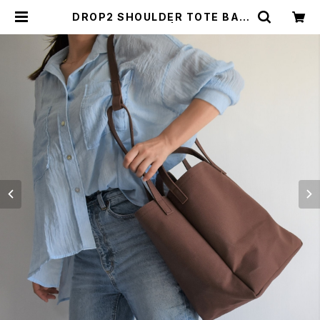
DROP2 SHOULDER TOTE BAG
(コーヒー/ブラウン) | cherie aime
r trip（シェリ エメ トリップ）ONLIN
E STORE