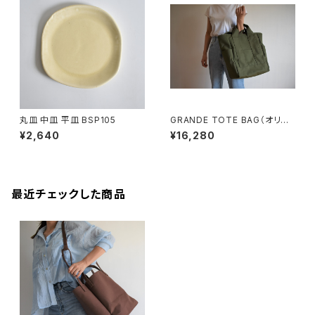
丸皿 中皿 平皿 BSP105
GRANDE TOTE BAG（オリー
ブ/カーキ）
¥2,640
¥16,280
最近チェックした商品