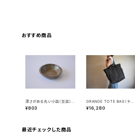
おすすめ商品
深さがある丸い小皿（豆皿）赤
GRANDE TOTE BAG（チャ
土×白鼠結晶釉
コール/グレー）
¥803
¥16,280
最近チェックした商品