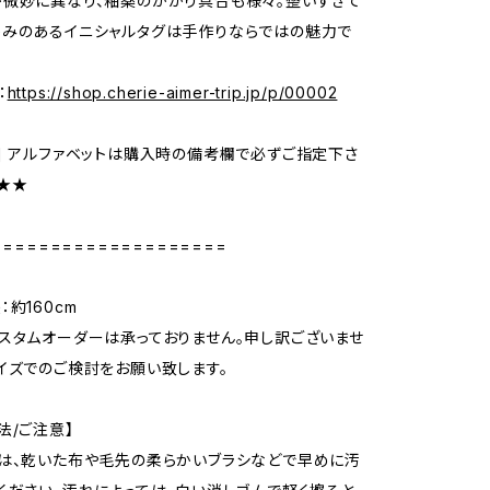
微妙に異なり、釉薬のかかり具合も様々。整いすぎて
かみのあるイニシャルタグは手作りならではの魅力で
：
https://shop.cherie-aimer-trip.jp/p/00002
] アルファベットは購入時の備考欄で必ずご指定下さ
★★★
====================
約160cm
スタムオーダーは承っておりません。申し訳ございませ
イズでのご検討をお願い致します。
法/ご注意】
は、乾いた布や毛先の柔らかいブラシなどで早めに汚