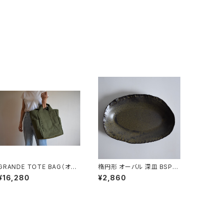
GRANDE TOTE BAG（オリ
楕円形 オーバル 深皿 BSP10
ーブ/カーキ）
4
¥16,280
¥2,860