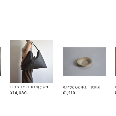
FLAG TOTE BAG(チャコー
丸いひらひら小皿 黄御影土
ル/グレー)
×白失透釉
¥14,630
¥1,210