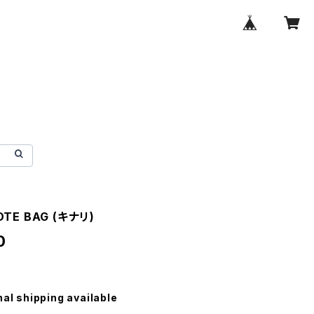
OTE BAG (キナリ)
0
nal shipping available