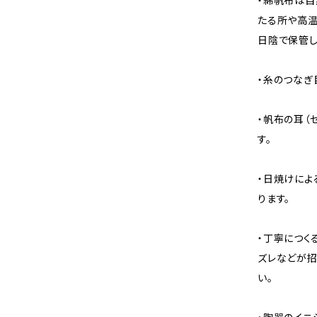
・綿帆布は自
たる所や高温
日陰で保管し
・糸のつなぎ
・帆布の耳（
す。
・日焼けによ
ります。
・丁寧につく
ズレなどが招
い。