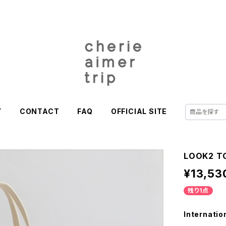
Y
CONTACT
FAQ
OFFICIAL SITE
LOOK2 T
¥13,53
残り1点
Internatio