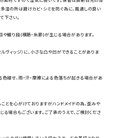
然素材ですので湿気に弱いです。保管は直射日光の当
多湿の所は避けカビ・シミを防ぐ為に、風通しの良い
て下さい。
目や織り段(横筋・糸節)が生じる場合があります。
セルヴィッジ）に、小さな凸や凹ができることがありま
る色褪せ、雨・汗・摩擦による色落ちが起きる場合があ
ることを心がけておりますがハンドメイドの為、歪みや
じる場合もございます。ご了承のうえで、ご検討くださ