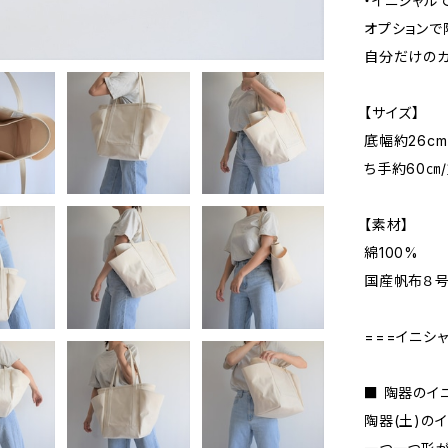
・イニシャル
オプションで
自分だけのカ
【サイズ】
底幅約26cm 
ち手約60㎝/
【素材】
綿100%
国産帆布８
===イニシ
■ 陶器のイ
陶器(土)の