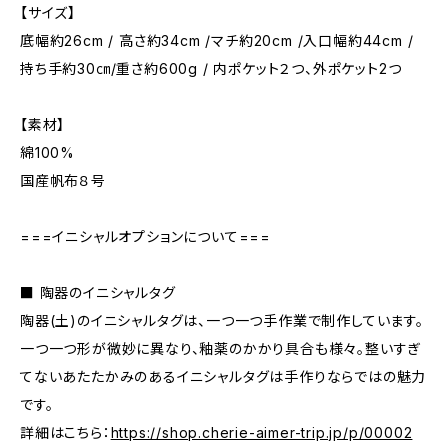
【サイズ】
底幅約26cm / 高さ約34cm /マチ約20cm /入口幅約44cm /
持ち手約30㎝/重さ約600g / 内ポケット２つ、外ポケット2つ
【素材】
綿100%
国産帆布８号
===イニシャルオプションについて===
■ 陶器のイニシャルタグ
陶器(土)のイニシャルタグは、一つ一つ手作業で制作しています。
一つ一つ形が微妙に異なり、釉薬のかかり具合も様々。整いすぎ
てないあたたかみのあるイニシャルタグは手作りならではの魅力
です。
詳細はこちら：
https://shop.cherie-aimer-trip.jp/p/00002