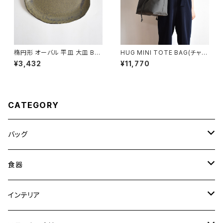
楕円形 オーバル 平皿 大皿 BS
HUG MINI TOTE BAG(チャコ
P088
ール/グレー)
¥3,432
¥11,770
CATEGORY
バッグ
トートバッグ
食器
ショルダーバッグ
大皿
インテリア