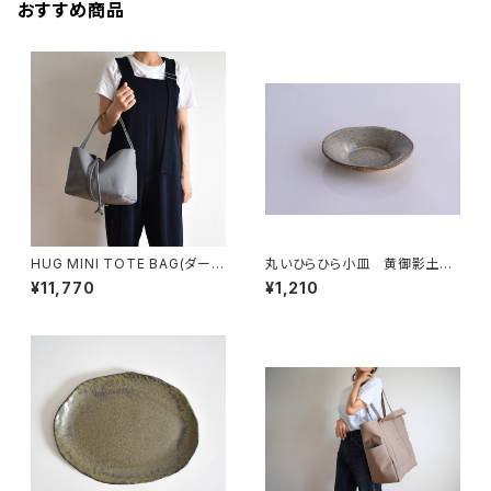
おすすめ商品
HUG MINI TOTE BAG(ダーク
丸いひらひら小皿 黄御影土×
グレー)
白鼠結晶釉
¥11,770
¥1,210