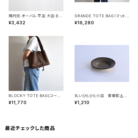
楕円形 オーバル 平皿 大皿 BS
GRANDE TOTE BAG（マットブ
P088
ラウン）
¥3,432
¥16,280
BLOCKY TOTE BAG(コーヒ
丸いひらひら小皿 黄御影土×
ー/ブラウン)
錆釉
¥11,770
¥1,210
最近チェックした商品