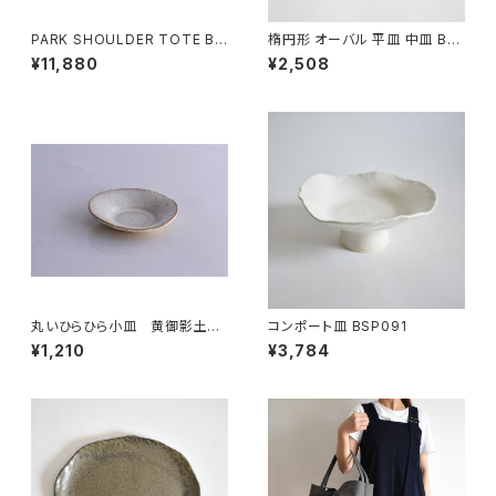
PARK SHOULDER TOTE BA
楕円形 オーバル 平皿 中皿 BS
G (マットブラウン)
P090
¥11,880
¥2,508
丸いひらひら小皿 黄御影土×
コンポート皿 BSP091
チタンマット釉
¥1,210
¥3,784