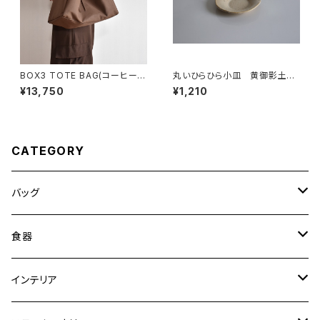
BOX3 TOTE BAG(コーヒー/
丸いひらひら小皿 黄御影土×
ブラウン）
白失透釉
¥13,750
¥1,210
CATEGORY
バッグ
トートバッグ
食器
ショルダーバッグ
大皿
インテリア