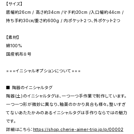
【サイズ】
底幅約26cm / 高さ約34cm /マチ約20cm /入口幅約44cm /
持ち手約30㎝/重さ約600g / 内ポケット２つ、外ポケット2つ
【素材】
綿100%
国産帆布８号
===イニシャルオプションについて===
■ 陶器のイニシャルタグ
陶器(土)のイニシャルタグは、一つ一つ手作業で制作しています。
一つ一つ形が微妙に異なり、釉薬のかかり具合も様々。整いすぎ
てないあたたかみのあるイニシャルタグは手作りならではの魅力
です。
詳細はこちら：
https://shop.cherie-aimer-trip.jp/p/00002