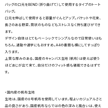
バッグの口元をBEND（折り曲げて）して使用するタイプのトート
バッグ。
口元を伸ばして使用すると容量がぐんとアップ。バケットや花束、
長さのある野菜、筒状のものなどもストレスなく持ち運びができ
ます。
デザイン自体はとてもベーシックでシンプルなので日常使いはも
ちろん、通勤や通学にもおすすめ。A4の書類も横にしてすっぽり
入ります。
上質な厚みのある、国産のキャンバス生地（帆布）は使えば使う
ほどあじが出て来て、自分だけのフィット感も堪能できるはずで
す。
・国内産の帆布生地
生地は、国産の８号帆布を使用しています。程よいカジュアルさと
品の良さがあり、国産帆布ならではの色の深みと風合いは、使え