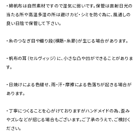
・綿帆布は自然素材ですので湿気に弱いです。保管は直射日光の
当たる所や高温多湿の所は避けカビ・シミを防ぐ為に、風通しの
良い日陰で保管して下さい。
・糸のつなぎ目や織り段(横筋・糸節)が生じる場合があります。
・帆布の耳（セルヴィッジ）に、小さな凸や凹ができることがありま
す。
・日焼けによる色褪せ、雨・汗・摩擦による色落ちが起きる場合が
あります。
・丁寧につくることを心がけておりますがハンドメイドの為、歪み
やズレなどが招じる場合もございます。ご了承のうえで、ご検討く
ださい。