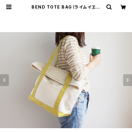
BEND TOTE BAG（ライムイエロ
ー） | cherie aimer trip（シェリ エ
メ トリップ）ONLINE STORE