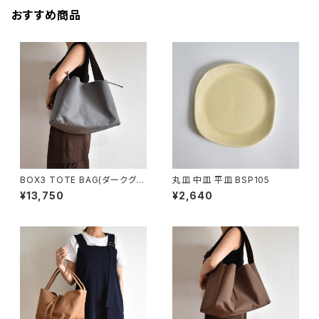
おすすめ商品
BOX3 TOTE BAG(ダークグレ
丸皿 中皿 平皿 BSP105
ー)
¥13,750
¥2,640