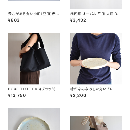
深さがある丸い小皿（豆皿）赤土
楕円形 オーバル 平皿 大皿 BS
×錆釉
P088
¥803
¥3,432
BOX3 TOTE BAG(ブラック)
縁がなみなみした丸いプレート
中皿(白/光沢/点模様/白御影土)
¥13,750
¥2,200