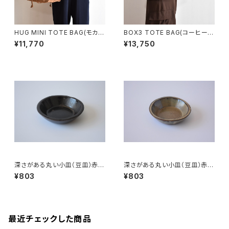
HUG MINI TOTE BAG(モカ/
BOX3 TOTE BAG(コーヒー/
ブラウン)
ブラウン）
¥11,770
¥13,750
深さがある丸い小皿（豆皿）赤土
深さがある丸い小皿（豆皿）赤土
×錆釉
×白鼠結晶釉
¥803
¥803
最近チェックした商品