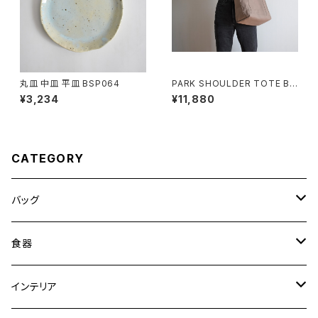
丸皿 中皿 平皿 BSP064
PARK SHOULDER TOTE BA
G (マットブラウン)
¥3,234
¥11,880
CATEGORY
バッグ
トートバッグ
食器
ショルダーバッグ
大皿
インテリア