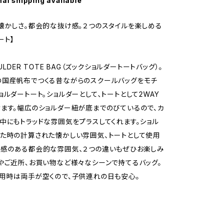
nal shipping available
懐かしさ。都会的な抜け感。２つのスタイルを楽しめる
ート】
OULDER TOTE BAG（ズックショルダートートバッグ）。
の国産帆布でつくる昔ながらのスクールバッグをモチ
ョルダートート。ショルダーとして、トートとして2WAY
ます。幅広のショルダー紐が底までのびているので、カ
中にもトラッドな雰囲気をプラスしてくれます。ショル
た時の計算された懐かしい雰囲気、トートとして使用
感のある都会的な雰囲気、２つの違いもぜひお楽しみ
やご近所、お買い物など様々なシーンで持てるバッグ。
用時は両手が空くので、子供連れの日も安心。