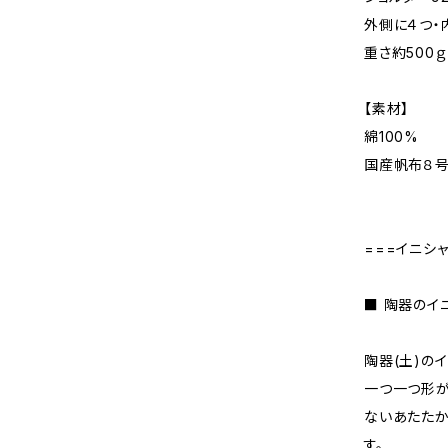
外側に４つ・
重さ約500ｇ
【素材】
綿100%
国産帆布８
===イニシ
■ 陶器のイ
陶器(土)の
一つ一つ形が
ないあたた
す。