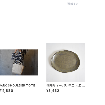
通報する
PARK SHOULDER TOTE B
楕円形 オーバル 平皿 大皿 B
AG (キナリ)
SP088
¥11,880
¥3,432