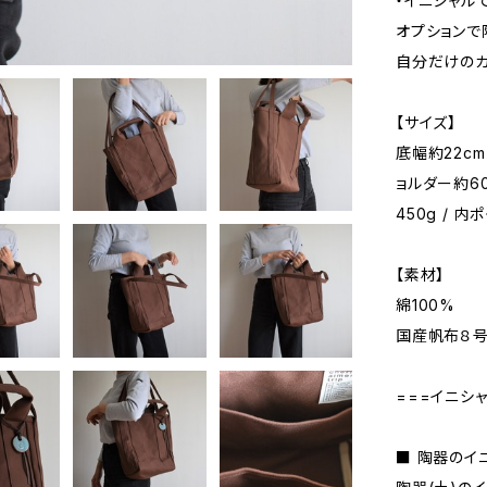
・イニシャル
オプションで
自分だけのカ
【サイズ】
底幅約22cm 
ョルダー約60
450g / 内
【素材】
綿100%
国産帆布８
===イニシ
■ 陶器のイ