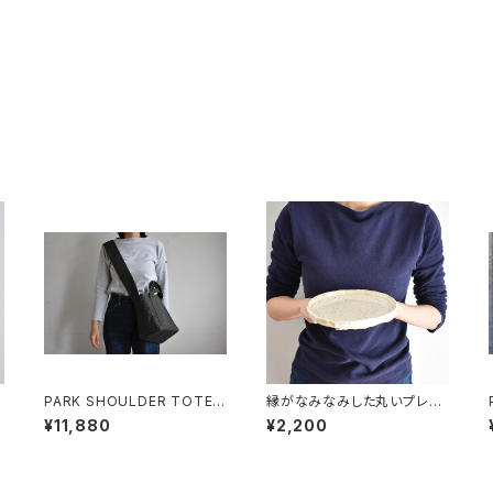
PARK SHOULDER TOTE B
縁がなみなみした丸いプレー
AG (チャコール/グレー)
ト中皿(白/光沢/点模様/白御
¥11,880
¥2,200
影土)