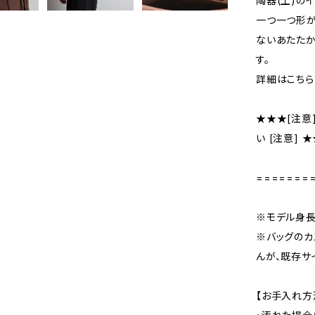
陶器(土)の
一つ一つ形が
ないあたた
す。
詳細はこちら
★★★[注意
い [注意] 
=======
※モデル身長：
※バッグのカ
んが、既存サ
【お手入れ方