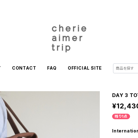
Y
CONTACT
FAQ
OFFICIAL SITE
DAY 3 T
¥12,43
残り1点
Internatio