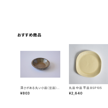
おすすめ商品
深さがある丸い小皿（豆皿）赤
丸皿 中皿 平皿 BSP105
土×白鼠結晶釉
¥803
¥2,640