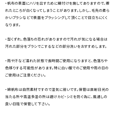
・帆布の表面にハリを出すために糊付けを施してありますので、擦
れたところが白くなってしまうことがあります。しかし、毛先の柔ら
かいブラシなどで表面をブラッシングして頂くことで目立ちにくく
なります。
・型くずれ、色落ちの恐れがありますので汚れが気になる場合は
汚れた部分をブラシでこするなどの部分洗いをおすすめします。
・雨や汗など濡れた状態で長時間ご使用になりますと、色落ちや
色移りする可能性があります。特に白い服でのご使用や雨の日の
ご使用はご注意ください。
・綿帆布は自然素材ですので湿気に弱いです。保管は直射日光の
当たる所や高温多湿の所は避けカビ・シミを防ぐ為に、風通しの
良い日陰で保管して下さい。