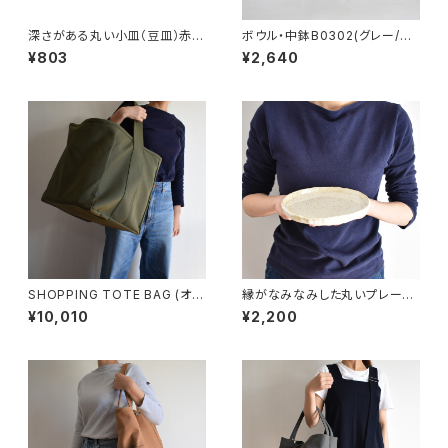
深さがある丸い小皿（豆皿）赤土
ボウル・中鉢B0302(グレー/ベ
×乳濁灰釉
ージュ)
¥803
¥2,640
SHOPPING TOTE BAG (オリ
縁がなみなみした丸いプレート
ーブ/カーキ)
中皿(白/光沢/点模様/白御影土)
¥10,010
¥2,200