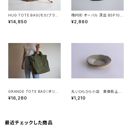
HUG TOTE BAG(モカ/ブラウ
楕円形 オーバル 深皿 BSP104
ン)
¥14,850
¥2,860
GRANDE TOTE BAG（オリー
丸いひらひら小皿 黄御影土×
ブ/カーキ）
白鼠結晶釉
¥16,280
¥1,210
最近チェックした商品