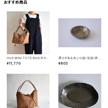
おすすめ商品
HUG MINI TOTE BAG(モカ/
深さがある丸い小皿（豆皿）赤土
ブラウン)
×白鼠結晶釉
¥11,770
¥803