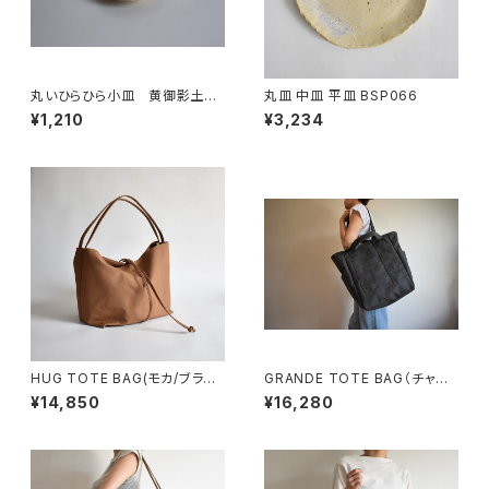
丸いひらひら小皿 黄御影土×
丸皿 中皿 平皿 BSP066
白失透釉
¥1,210
¥3,234
HUG TOTE BAG(モカ/ブラウ
GRANDE TOTE BAG（チャコ
ン)
ール/グレー）
¥14,850
¥16,280