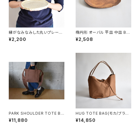
縁がなみなみした丸いプレート
楕円形 オーバル 平皿 中皿 BS
中皿(白/光沢/点模様/白御影土)
P090
¥2,200
¥2,508
PARK SHOULDER TOTE BA
HUG TOTE BAG(モカ/ブラウ
G (コーヒー/ブラウン)
ン)
¥11,880
¥14,850