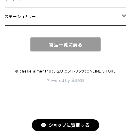
ワンハンドルバッグ
中皿
花瓶・フラワーベース
ステーショナリー
2WAYバッグ
小皿
植木鉢
ノートカバー
商品一覧に戻る
3WAYバッグ
鉢・ボウル
その他
マガジンカバー
リュック
カップ
© cherie aimer trip（シェリ エメ トリップ）ONLINE STORE
Powered by
コンポート皿
ショップに質問する