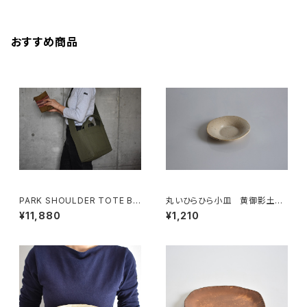
おすすめ商品
PARK SHOULDER TOTE BA
丸いひらひら小皿 黄御影土×
G (オリーブ/カーキ)
白失透釉
¥11,880
¥1,210