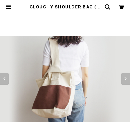
CLOUCHY SHOULDER BAG (キ
ナリ×コーヒー/ブラウン) | cherie
aimer trip（シェリ エメ トリップ）O
NLINE STORE