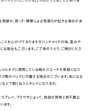
セルヴィッジ）に、小さな凸や凹ができることがありま
る色褪せ、雨・汗・摩擦による色落ちが起きる場合があ
ることを心がけておりますがハンドメイドの為、歪みや
じる場合もございます。ご了承のうえで、ご検討くださ
シャルタグに使用している紐かスエードの革紐となり
クズ等がバッグに付着する場合がございます。気になる
シなどで軽く払うとキレイになります。
ィスプレイ、ブラウザによって、色目が実物と若干異な
います。