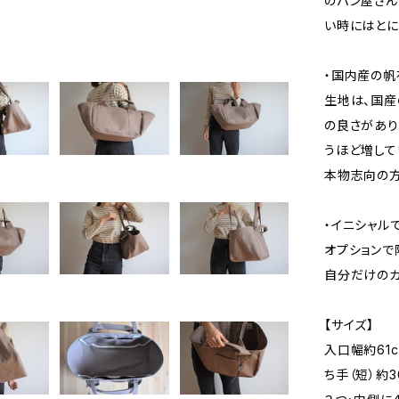
のパン屋さん
い時にはとに
・国内産の帆
生地は、国産
の良さがあり
うほど増して
本物志向の方
・イニシャル
オプションで
自分だけのカ
【サイズ】
入口幅約61cm
ち手（短）約30