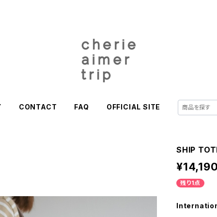
Y
CONTACT
FAQ
OFFICIAL SITE
SHIP TO
¥14,19
残り1点
Internatio