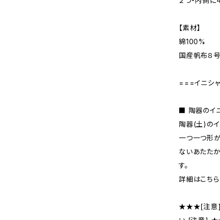
２つ・内側に
【素材】
綿100%
国産帆布８
===イニシ
■ 陶器のイ
陶器(土)の
一つ一つ形が
ないあたた
す。
詳細はこちら
★★★[注意