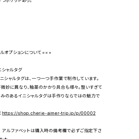
４つポケットあり。
号
ャルオプションについて===
ニシャルタグ
イニシャルタグは、一つ一つ手作業で制作しています。
微妙に異なり、釉薬のかかり具合も様々。整いすぎて
かみのあるイニシャルタグは手作りならではの魅力で
：
https://shop.cherie-aimer-trip.jp/p/00002
] アルファベットは購入時の備考欄で必ずご指定下さ