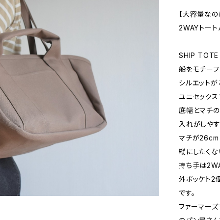
【大容量なの
2WAYトート
SHIP TOT
船をモチーフ
シルエットが
ユニセックス
底幅とマチ
入れがしやす
マチが26c
縦にしたくな
持ち手は2W
外ポッケト2
です。
ファーマーズ