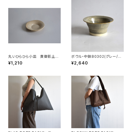
丸いひらひら小皿 黄御影土×
ボウル・中鉢B0302(グレー/ベ
白失透釉
ージュ)
¥1,210
¥2,640