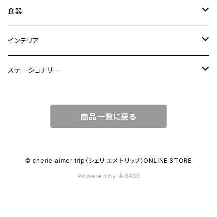
トートバッグ
食器
ショルダーバッグ
大皿
インテリア
ワンハンドルバッグ
中皿
花瓶・フラワーベース
ステーショナリー
2WAYバッグ
小皿
植木鉢
ノートカバー
商品一覧に戻る
3WAYバッグ
鉢・ボウル
その他
マガジンカバー
リュック
カップ
© cherie aimer trip（シェリ エメ トリップ）ONLINE STORE
Powered by
コンポート皿