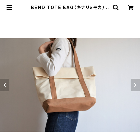
BEND TOTE BAG（キナリ×モカ/ベ
ージュ） | cherie aimer trip（シェ
リ エメ トリップ）ONLINE STORE