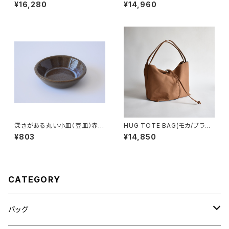
ージュ）
ウン)
¥16,280
¥14,960
深さがある丸い小皿（豆皿）赤土
HUG TOTE BAG(モカ/ブラウ
×乳濁灰釉
ン)
¥803
¥14,850
CATEGORY
バッグ