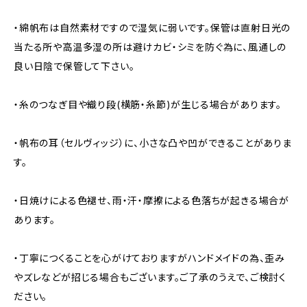
・綿帆布は自然素材ですので湿気に弱いです。保管は直射日光の
当たる所や高温多湿の所は避けカビ・シミを防ぐ為に、風通しの
良い日陰で保管して下さい。
・糸のつなぎ目や織り段(横筋・糸節)が生じる場合があります。
・帆布の耳（セルヴィッジ）に、小さな凸や凹ができることがありま
す。
・日焼けによる色褪せ、雨・汗・摩擦による色落ちが起きる場合が
あります。
・丁寧につくることを心がけておりますがハンドメイドの為、歪み
やズレなどが招じる場合もございます。ご了承のうえで、ご検討く
ださい。