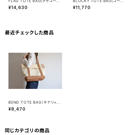
FLAG TOTE BAG(チャコール/
BLOCKY TOTE BAG(コーヒ
グレー)
ー/ブラウン)
¥14,630
¥11,770
最近チェックした商品
BEND TOTE BAG（キナリ×モ
カ/ベージュ）
¥8,470
同じカテゴリの商品