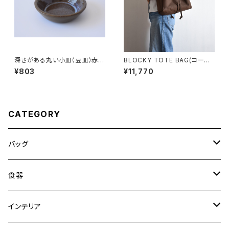
深さがある丸い小皿（豆皿）赤土
BLOCKY TOTE BAG(コーヒ
×乳濁灰釉
ー/ブラウン)
¥803
¥11,770
CATEGORY
バッグ
トートバッグ
食器
ショルダーバッグ
大皿
インテリア