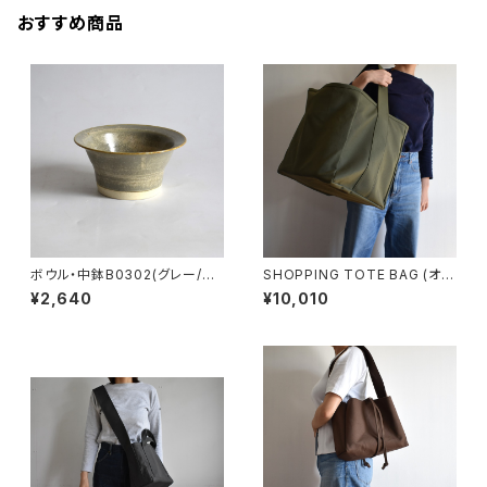
おすすめ商品
ボウル・中鉢B0302(グレー/ベ
SHOPPING TOTE BAG (オリ
ージュ)
ーブ/カーキ)
¥2,640
¥10,010