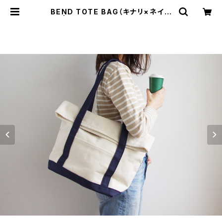
BEND TOTE BAG（キナリ×ネイビ
ー） | cherie aimer trip（シェリ エ
メ トリップ）ONLINE STORE