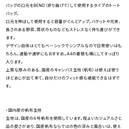
バッグの口元をBEND（折り曲げて）して使用するタイプのトート
バッグ。
口元を伸ばして使用すると容量がぐんとアップ。バケットや花束、
長さのある野菜、筒状のものなどもストレスなく持ち運びができ
ます。
デザイン自体はとてもベーシックでシンプルなので日常使いはも
ちろん、通勤や通学にもおすすめ。A4の書類も横にしてすっぽり
入ります。
上質な厚みのある、国産のキャンバス生地（帆布）は使えば使う
ほどあじが出て来て、自分だけのフィット感も堪能できるはずで
す。
・国内産の帆布生地
生地は、国産の８号帆布を使用しています。程よいカジュアルさと
品の良さがあり、国産帆布ならではの色の深みと風合いは、使え