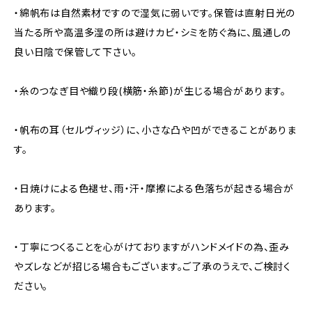
・綿帆布は自然素材ですので湿気に弱いです。保管は直射日光の
当たる所や高温多湿の所は避けカビ・シミを防ぐ為に、風通しの
良い日陰で保管して下さい。
・糸のつなぎ目や織り段(横筋・糸節)が生じる場合があります。
・帆布の耳（セルヴィッジ）に、小さな凸や凹ができることがありま
す。
・日焼けによる色褪せ、雨・汗・摩擦による色落ちが起きる場合が
あります。
・丁寧につくることを心がけておりますがハンドメイドの為、歪み
やズレなどが招じる場合もございます。ご了承のうえで、ご検討く
ださい。