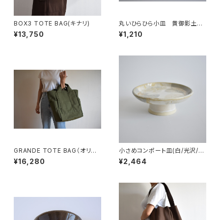
BOX3 TOTE BAG(キナリ)
丸いひらひら小皿 黄御影土×
白失透釉
¥13,750
¥1,210
GRANDE TOTE BAG（オリー
小さめコンポート皿(白/光沢/グ
ブ/カーキ）
レー/ベージュ)
¥16,280
¥2,464