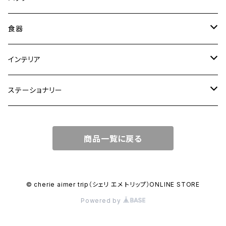
トートバッグ
食器
ショルダーバッグ
大皿
インテリア
ワンハンドルバッグ
中皿
花瓶・フラワーベース
ステーショナリー
2WAYバッグ
小皿
植木鉢
ノートカバー
商品一覧に戻る
3WAYバッグ
鉢・ボウル
その他
マガジンカバー
リュック
カップ
© cherie aimer trip（シェリ エメ トリップ）ONLINE STORE
Powered by
コンポート皿