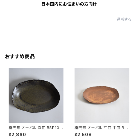
日本国内にお住まいの方向け
通報する
おすすめ商品
楕円形 オーバル 深皿 BSP104
楕円形 オーバル 平皿 中皿 BS
P090
¥2,860
¥2,508