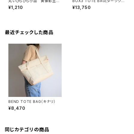
丸いひらひら小皿 黄御影土×
BOX3 TOTE BAG(ダークグレ
錆釉
ー)
¥1,210
¥13,750
最近チェックした商品
BEND TOTE BAG（キナリ）
¥8,470
同じカテゴリの商品