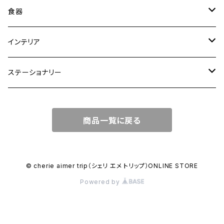
トートバッグ
食器
ショルダーバッグ
大皿
インテリア
ワンハンドルバッグ
中皿
花瓶・フラワーベース
ステーショナリー
2WAYバッグ
小皿
植木鉢
ノートカバー
商品一覧に戻る
3WAYバッグ
鉢・ボウル
その他
マガジンカバー
リュック
カップ
© cherie aimer trip（シェリ エメ トリップ）ONLINE STORE
Powered by
コンポート皿