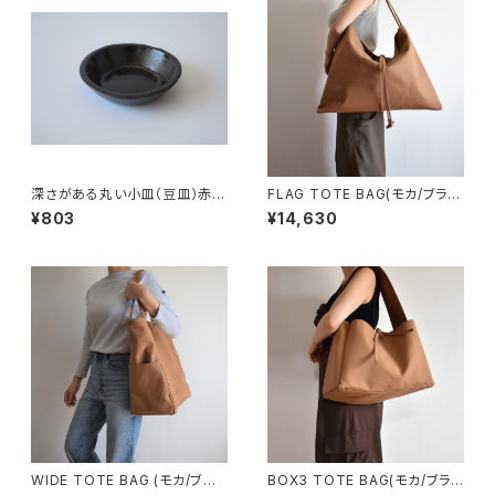
深さがある丸い小皿（豆皿）赤土
FLAG TOTE BAG(モカ/ブラウ
×錆釉
ン)
¥803
¥14,630
WIDE TOTE BAG (モカ/ブラ
BOX3 TOTE BAG(モカ/ブラウ