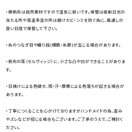
・綿帆布は自然素材ですので湿気に弱いです。保管は直射日光の
当たる所や高温多湿の所は避けカビ・シミを防ぐ為に、風通しの
良い日陰で保管して下さい。
・糸のつなぎ目や織り段(横筋・糸節)が生じる場合があります。
・帆布の耳（セルヴィッジ）に、小さな凸や凹ができることがありま
す。
・日焼けによる色褪せ、雨・汗・摩擦による色落ちが起きる場合が
あります。
・丁寧につくることを心がけておりますがハンドメイドの為、歪み
やズレなどが招じる場合もございます。ご了承のうえで、ご検討く
ださい。