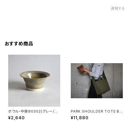
通報する
おすすめ商品
ボウル・中鉢B0302(グレー/ベ
PARK SHOULDER TOTE BA
ージュ)
G (オリーブ/カーキ)
¥2,640
¥11,880