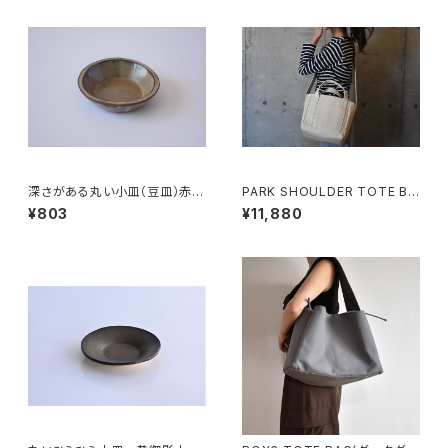
深さがある丸い小皿（豆皿）赤土
PARK SHOULDER TOTE BA
×白鼠結晶釉
G (キナリ)
¥803
¥11,880