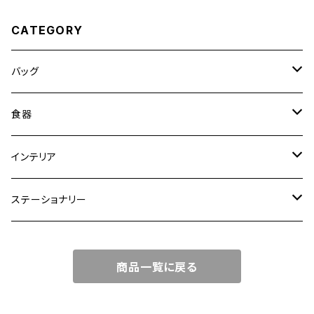
CATEGORY
バッグ
トートバッグ
食器
ショルダーバッグ
大皿
インテリア
ワンハンドルバッグ
中皿
花瓶・フラワーベース
ステーショナリー
2WAYバッグ
小皿
植木鉢
ノートカバー
商品一覧に戻る
3WAYバッグ
鉢・ボウル
その他
マガジンカバー