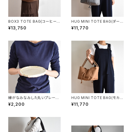
BOX3 TOTE BAG(コーヒー/
HUG MINI TOTE BAG(ダーク
ブラウン）
グレー)
¥13,750
¥11,770
縁がなみなみした丸いプレート
HUG MINI TOTE BAG(モカ/
中皿(白/光沢/点模様/白御影土)
ブラウン)
¥2,200
¥11,770