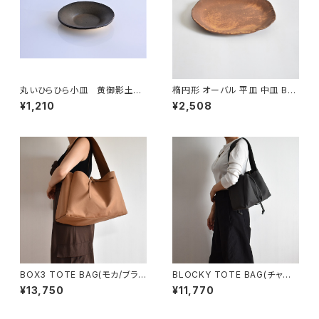
丸いひらひら小皿 黄御影土×
楕円形 オーバル 平皿 中皿 BS
錆釉
P090
¥1,210
¥2,508
BOX3 TOTE BAG(モカ/ブラウ
BLOCKY TOTE BAG(チャコ
ン）
ール/グレー)
¥13,750
¥11,770