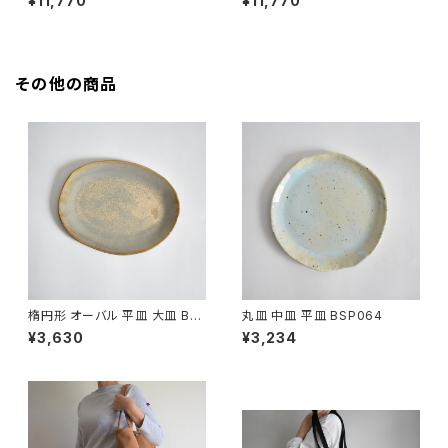
¥11,770
¥11,770
その他の商品
楕円形 オーバル 平皿 大皿 BS
丸皿 中皿 平皿 BSP064
P089
¥3,630
¥3,234