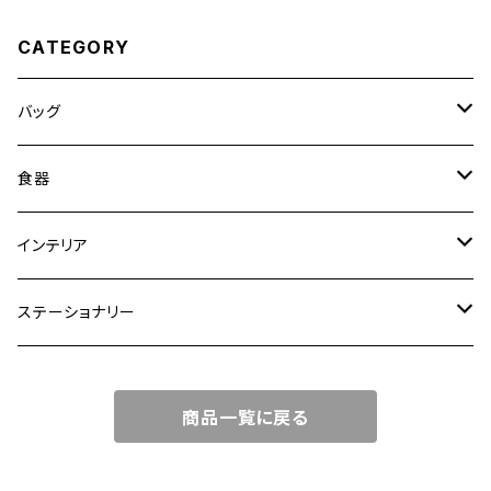
CATEGORY
バッグ
トートバッグ
食器
ショルダーバッグ
大皿
インテリア
ワンハンドルバッグ
中皿
花瓶・フラワーベース
ステーショナリー
2WAYバッグ
小皿
植木鉢
ノートカバー
商品一覧に戻る
3WAYバッグ
鉢・ボウル
その他
マガジンカバー