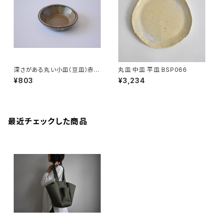
深さがある丸い小皿（豆皿）赤土
丸皿 中皿 平皿 BSP066
×白鼠結晶釉
¥803
¥3,234
最近チェックした商品