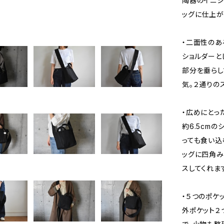
陶器のイニシ
ッグに仕上が
・二面性のあ
ショルダーと
部分を垂らし
気。２通りの
・広めにとっ
約6.5cm
っても食い込
ッグに四角み
スしてくれま
・５つのポケ
外ポケット２