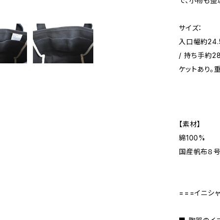
で、小物も整
サイズ：
入口幅約24.5
/ 持ち手約2
ケットあり。重
【素材】
綿100%
国産帆布８
===イニシ