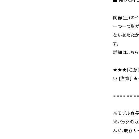
■ 陶器のイ
陶器(土)の
一つ一つ形が
ないあたた
す。
詳細はこちら
★★★[注意
い [注意] 
=======
※モデル身長：
※バッグのカ
んが、既存サ