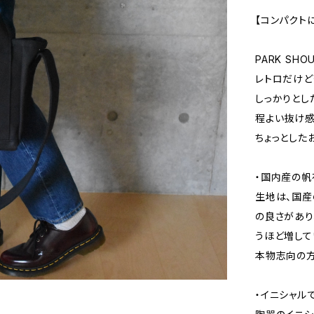
【コンパクト
PARK SH
レトロだけど
しっかりとし
程よい抜け感
ちょっとした
・国内産の帆
生地は、国産
の良さがあり
うほど増して
本物志向の方
・イニシャル