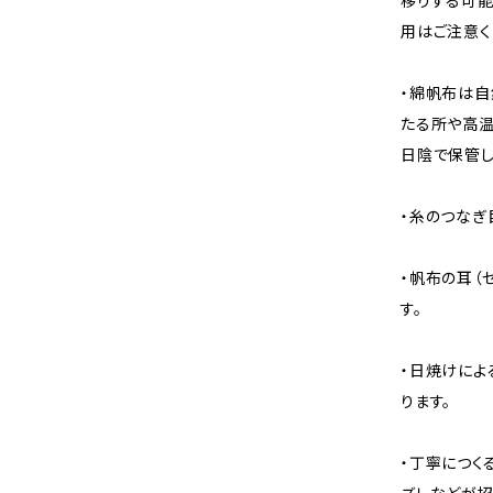
移りする可能
用はご注意く
・綿帆布は自
たる所や高温
日陰で保管し
・糸のつなぎ
・帆布の耳（
す。
・日焼けによ
ります。
・丁寧につく