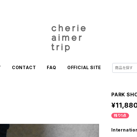
Y
CONTACT
FAQ
OFFICIAL SITE
PARK SH
¥11,88
残り1点
Internatio