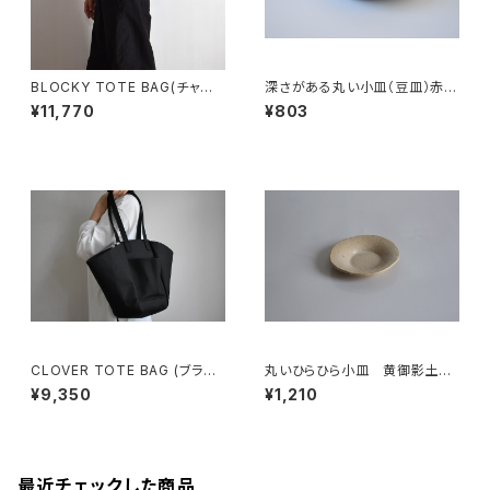
BLOCKY TOTE BAG(チャコ
深さがある丸い小皿（豆皿）赤土
ール/グレー)
×錆釉
¥11,770
¥803
CLOVER TOTE BAG (ブラッ
丸いひらひら小皿 黄御影土×
ク)
白失透釉
¥9,350
¥1,210
最近チェックした商品