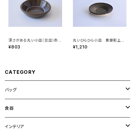
深さがある丸い小皿（豆皿）赤土
丸いひらひら小皿 黄御影土×
×乳濁灰釉
錆釉
¥803
¥1,210
CATEGORY
バッグ
トートバッグ
食器
ショルダーバッグ
大皿
インテリア