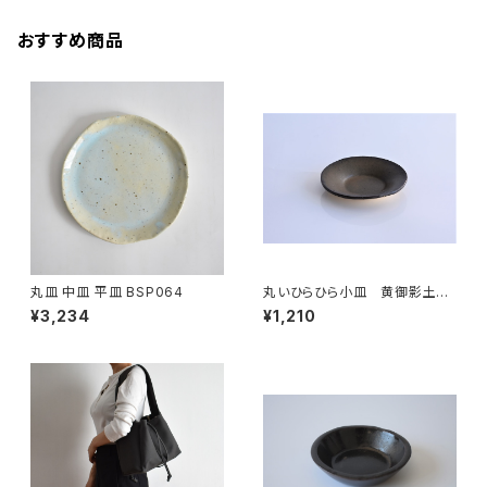
おすすめ商品
丸皿 中皿 平皿 BSP064
丸いひらひら小皿 黄御影土×
錆釉
¥3,234
¥1,210