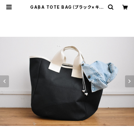
GABA TOTE BAG（ブラック×キナ
リ） | cherie aimer trip（シェリ エ
メ トリップ）ONLINE STORE