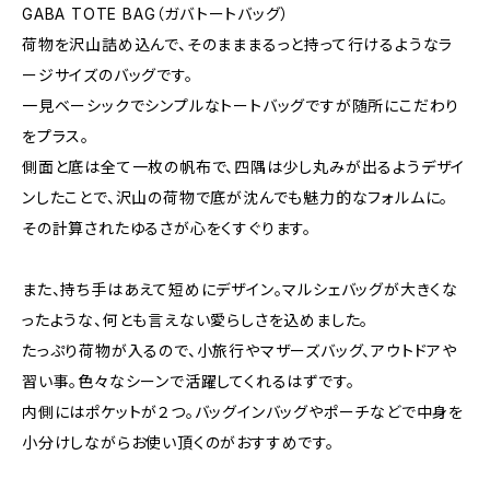
GABA TOTE BAG（ガバトートバッグ）
荷物を沢山詰め込んで、そのまままるっと持って行けるようなラ
ージサイズのバッグです。
一見ベーシックでシンプルなトートバッグですが随所にこだわり
をプラス。
側面と底は全て一枚の帆布で、四隅は少し丸みが出るようデザイ
ンしたことで、沢山の荷物で底が沈んでも魅力的なフォルムに。
その計算されたゆるさが心をくすぐります。
また、持ち手はあえて短めにデザイン。マルシェバッグが大きくな
ったような、何とも言えない愛らしさを込めました。
たっぷり荷物が入るので、小旅行やマザーズバッグ、アウトドアや
習い事。色々なシーンで活躍してくれるはずです。
内側にはポケットが２つ。バッグインバッグやポーチなどで中身を
小分けしながらお使い頂くのがおすすめです。