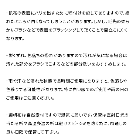
・帆布の表面にハリを出すために糊付けを施してありますので、擦
れたところが白くなってしまうことがあります。しかし、毛先の柔ら
かいブラシなどで表面をブラッシングして頂くことで目立ちにくく
なります。
・型くずれ、色落ちの恐れがありますので汚れが気になる場合は
汚れた部分をブラシでこするなどの部分洗いをおすすめします。
・雨や汗など濡れた状態で長時間ご使用になりますと、色落ちや
色移りする可能性があります。特に白い服でのご使用や雨の日の
ご使用はご注意ください。
・綿帆布は自然素材ですので湿気に弱いです。保管は直射日光の
当たる所や高温多湿の所は避けカビ・シミを防ぐ為に、風通しの
良い日陰で保管して下さい。