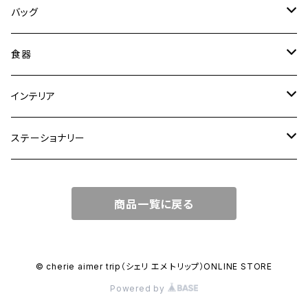
バッグ
トートバッグ
食器
ショルダーバッグ
大皿
インテリア
ワンハンドルバッグ
中皿
花瓶・フラワーベース
ステーショナリー
2WAYバッグ
小皿
植木鉢
ノートカバー
商品一覧に戻る
3WAYバッグ
鉢・ボウル
その他
マガジンカバー
リュック
カップ
© cherie aimer trip（シェリ エメ トリップ）ONLINE STORE
Powered by
コンポート皿