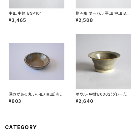
中皿 中鉢 BSP101
楕円形 オーバル 平皿 中皿 BS
P090
¥3,465
¥2,508
深さがある丸い小皿（豆皿）赤土
ボウル・中鉢B0302(グレー/ベ
×白鼠結晶釉
ージュ)
¥803
¥2,640
CATEGORY