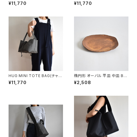
ー/ブラウン)
ール/グレー)
¥11,770
¥11,770
HUG MINI TOTE BAG(チャコ
楕円形 オーバル 平皿 中皿 BS
ール/グレー)
P090
¥11,770
¥2,508