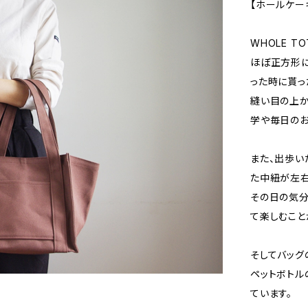
【ホールケー
WHOLE T
ほぼ正方形に
った時に貰っ
縫い目の上か
学や毎日のお
また、出歩い
た中紐が左右
その日の気分
て楽しむこと
そしてバッグ
ペットボトル
ています。