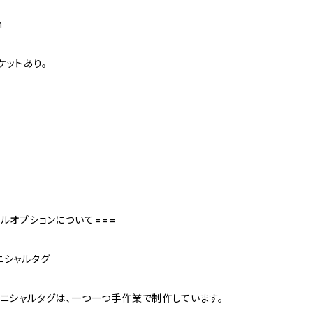
m
ケットあり。
号
ャルオプションについて===
ニシャルタグ
イニシャルタグは、一つ一つ手作業で制作しています。