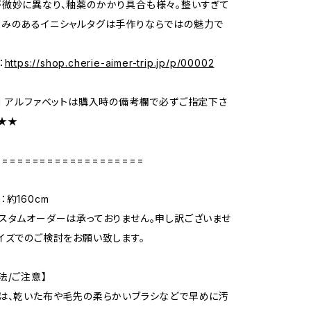
微妙に異なり、釉薬のかかり具合も様々。整いすぎて
かみのあるイニシャルタグは手作りならではの魅力で
：
https://shop.cherie-aimer-trip.jp/p/00002
] アルファベットは購入時の備考欄で必ずご指定下さ
★★★
====================
約160cm
スタムオーダーは承っておりません。申し訳ございませ
イズでのご検討をお願い致します。
法/ご注意】
は、乾いた布や毛先の柔らかいブラシなどで早めに汚