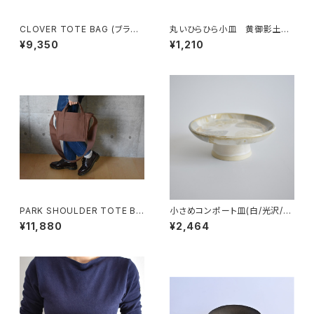
CLOVER TOTE BAG (ブラッ
丸いひらひら小皿 黄御影土×
ク)
白失透釉
¥9,350
¥1,210
PARK SHOULDER TOTE BA
小さめコンポート皿(白/光沢/グ
G (コーヒー/ブラウン)
レー/ベージュ)
¥11,880
¥2,464