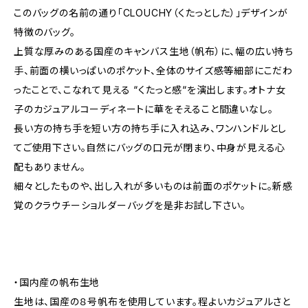
このバッグの名前の通り「CLOUCHY（くたっとした）」デザインが
特徴のバッグ。
上質な厚みのある国産のキャンバス生地（帆布）に、幅の広い持ち
手、前面の横いっぱいのポケット、全体のサイズ感等細部にこだわ
ったことで、こなれて見える “くたっと感“を演出します。オトナ女
子のカジュアルコーディネートに華をそえること間違いなし。
長い方の持ち手を短い方の持ち手に入れ込み、ワンハンドルとし
てご使用下さい。自然にバッグの口元が閉まり、中身が見える心
配もありません。
細々としたものや、出し入れが多いものは前面のポケットに。新感
覚のクラウチーショルダーバッグを是非お試し下さい。
・国内産の帆布生地
生地は、国産の８号帆布を使用しています。程よいカジュアルさと