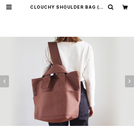
CLOUCHY SHOULDER BAG (コ
ーヒー/ブラウン) | cherie aimer t
rip（シェリ エメ トリップ）ONLINE S
TORE