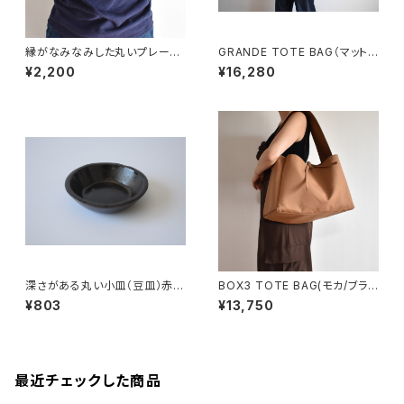
縁がなみなみした丸いプレート
GRANDE TOTE BAG（マットブ
中皿(白/光沢/点模様/白御影土)
ラウン）
¥2,200
¥16,280
深さがある丸い小皿（豆皿）赤土
BOX3 TOTE BAG(モカ/ブラウ
×錆釉
ン）
¥803
¥13,750
最近チェックした商品