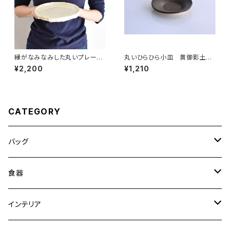
縁がなみなみした丸いプレート
丸いひらひら小皿 黄御影土×
中皿(白/光沢/点模様/白御影土)
錆釉
¥2,200
¥1,210
CATEGORY
バッグ
トートバッグ
食器
ショルダーバッグ
大皿
インテリア