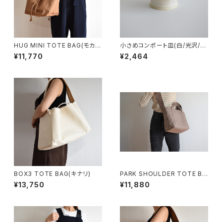
HUG MINI TOTE BAG(モカ/
小さめコンポート皿(白/光沢/グ
ブラウン)
レー/ベージュ)
¥11,770
¥2,464
BOX3 TOTE BAG(キナリ)
PARK SHOULDER TOTE BA
G (マットブラウン)
¥13,750
¥11,880