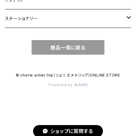
ワンハンドルバッグ
中皿
花瓶・フラワーベース
ステーショナリー
2WAYバッグ
小皿
植木鉢
ノートカバー
商品一覧に戻る
3WAYバッグ
鉢・ボウル
その他
マガジンカバー
リュック
カップ
© cherie aimer trip（シェリ エメ トリップ）ONLINE STORE
Powered by
コンポート皿
ショップに質問する