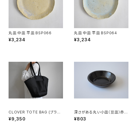
丸皿 中皿 平皿 BSP066
丸皿 中皿 平皿 BSP064
¥3,234
¥3,234
CLOVER TOTE BAG (ブラッ
深さがある丸い小皿（豆皿）赤土
ク)
×錆釉
¥9,350
¥803