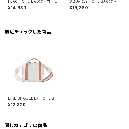
FLAG TOTE BAG(チャコール/
SQUARE2 TOTE BAG(チャコ
グレー)
ール/グレー）
¥14,630
¥16,280
最近チェックした商品
LINE SHOULDER TOTE BA
G (キナリ×モカ/ベージュ)
¥12,320
同じカテゴリの商品