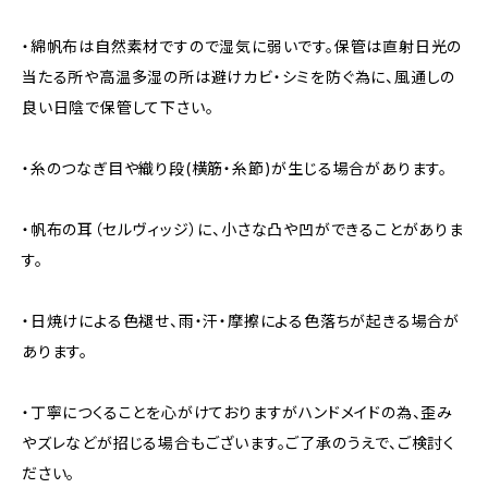
・綿帆布は自然素材ですので湿気に弱いです。保管は直射日光の
当たる所や高温多湿の所は避けカビ・シミを防ぐ為に、風通しの
良い日陰で保管して下さい。
・糸のつなぎ目や織り段(横筋・糸節)が生じる場合があります。
・帆布の耳（セルヴィッジ）に、小さな凸や凹ができることがありま
す。
・日焼けによる色褪せ、雨・汗・摩擦による色落ちが起きる場合が
あります。
・丁寧につくることを心がけておりますがハンドメイドの為、歪み
やズレなどが招じる場合もございます。ご了承のうえで、ご検討く
ださい。