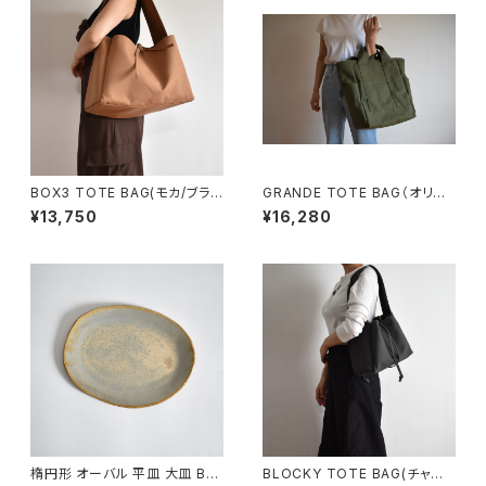
BOX3 TOTE BAG(モカ/ブラウ
GRANDE TOTE BAG（オリー
ン）
ブ/カーキ）
¥13,750
¥16,280
楕円形 オーバル 平皿 大皿 BS
BLOCKY TOTE BAG(チャコ