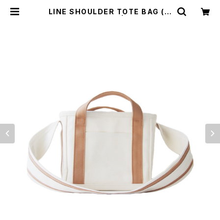
LINE SHOULDER TOTE BAG (キ
ナリ×モカ/ベージュ) | cherie aim
er trip（シェリ エメ トリップ）ONLI
NE STORE