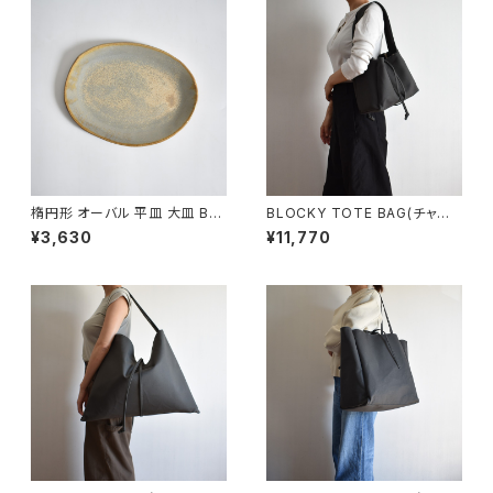
楕円形 オーバル 平皿 大皿 BS
BLOCKY TOTE BAG(チャコ
P089
ール/グレー)
¥3,630
¥11,770