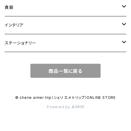
トートバッグ
食器
ショルダーバッグ
大皿
インテリア
ワンハンドルバッグ
中皿
花瓶・フラワーベース
ステーショナリー
2WAYバッグ
小皿
植木鉢
ノートカバー
商品一覧に戻る
3WAYバッグ
鉢・ボウル
その他
マガジンカバー
リュック
カップ
© cherie aimer trip（シェリ エメ トリップ）ONLINE STORE
Powered by
コンポート皿