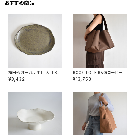
おすすめ商品
楕円形 オーバル 平皿 大皿 BS
BOX3 TOTE BAG(コーヒー/
P088
ブラウン）
¥3,432
¥13,750