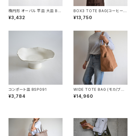
楕円形 オーバル 平皿 大皿 BS
BOX3 TOTE BAG(コーヒー/
P088
ブラウン）
¥3,432
¥13,750
コンポート皿 BSP091
WIDE TOTE BAG (モカ/ブラ
ウン)
¥3,784
¥14,960