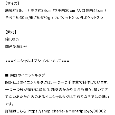
【サイズ】
底幅約26cm / 高さ約34cm /マチ約20cm /入口幅約44cm /
持ち手約30㎝/重さ約570g / 内ポケット２つ、外ポケット2つ
【素材】
綿100%
国産帆布８号
===イニシャルオプションについて===
■ 陶器のイニシャルタグ
陶器(土)のイニシャルタグは、一つ一つ手作業で制作しています。
一つ一つ形が微妙に異なり、釉薬のかかり具合も様々。整いすぎ
てないあたたかみのあるイニシャルタグは手作りならではの魅力
です。
詳細はこちら：
https://shop.cherie-aimer-trip.jp/p/00002