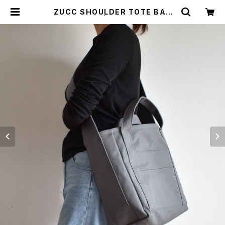
ZUCC SHOULDER TOTE BAG
(ダークグレー) | cherie aimer tri
p（シェリ エメ トリップ）ONLINE ST
ORE