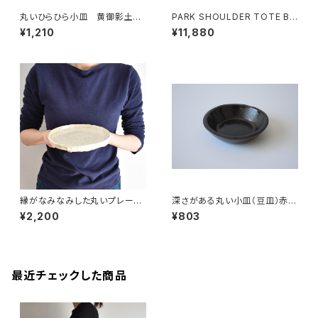
丸いひらひら小皿 黄御影土×
PARK SHOULDER TOTE BA
白鼠結晶釉
G (モカ/ベージュ)
¥1,210
¥11,880
縁がなみなみした丸いプレート
深さがある丸い小皿（豆皿）赤土
中皿(白/光沢/点模様/白御影土)
×錆釉
¥2,200
¥803
最近チェックした商品