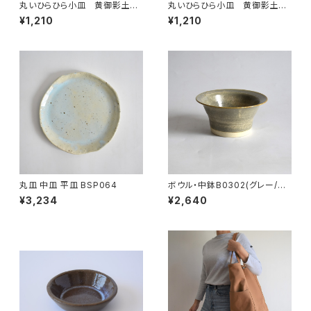
丸いひらひら小皿 黄御影土×
丸いひらひら小皿 黄御影土×
チタンマット釉
白鼠結晶釉
¥1,210
¥1,210
丸皿 中皿 平皿 BSP064
ボウル・中鉢B0302(グレー/ベ
ージュ)
¥3,234
¥2,640