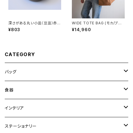
深さがある丸い小皿（豆皿）赤土
WIDE TOTE BAG (モカ/ブラ
×乳濁灰釉
ウン)
¥803
¥14,960
CATEGORY
バッグ
トートバッグ
食器
ショルダーバッグ
大皿
インテリア
ワンハンドルバッグ
中皿
花瓶・フラワーベース
ステーショナリー