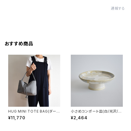
通報する
おすすめ商品
HUG MINI TOTE BAG(ダーク
小さめコンポート皿(白/光沢/グ
グレー)
レー/ベージュ)
¥11,770
¥2,464