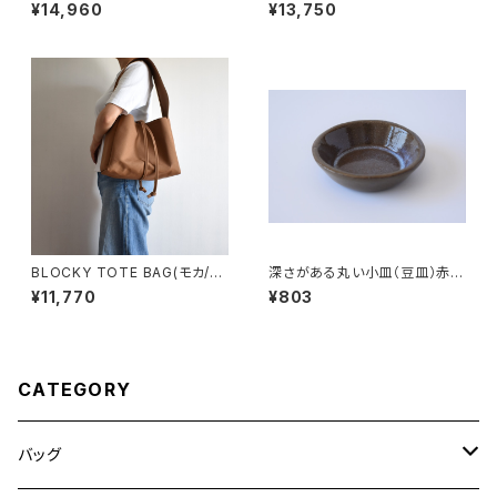
ウン)
ー)
¥14,960
¥13,750
BLOCKY TOTE BAG(モカ/ブ
深さがある丸い小皿（豆皿）赤土
ラウン)
×乳濁灰釉
¥11,770
¥803
CATEGORY
バッグ