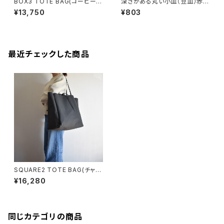
BOX3 TOTE BAG(コーヒー/
深さがある丸い小皿（豆皿）赤土
ブラウン）
×乳濁灰釉
¥13,750
¥803
最近チェックした商品
SQUARE2 TOTE BAG(チャコ
ール/グレー）
¥16,280
同じカテゴリの商品