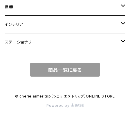
トートバッグ
食器
ショルダーバッグ
大皿
インテリア
ワンハンドルバッグ
中皿
花瓶・フラワーベース
ステーショナリー
2WAYバッグ
小皿
植木鉢
ノートカバー
商品一覧に戻る
3WAYバッグ
鉢・ボウル
その他
マガジンカバー
リュック
カップ
© cherie aimer trip（シェリ エメ トリップ）ONLINE STORE
Powered by
コンポート皿