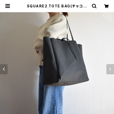
SQUARE2 TOTE BAG(チャコー
ル/グレー） | cherie aimer trip
（シェリ エメ トリップ）ONLINE STO
RE