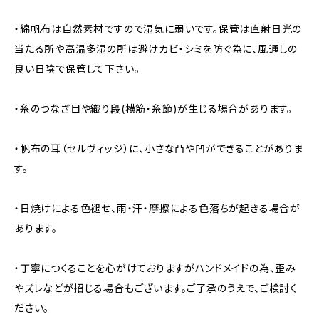
・綿帆布は自然素材ですので湿気に弱いです。保管は直射日光の
当たる所や高温多湿の所は避けカビ・シミを防ぐ為に、風通しの
良い日陰で保管して下さい。
・糸のつなぎ目や織り段(横筋・糸節)が生じる場合があります。
・帆布の耳（セルヴィッジ）に、小さな凸や凹ができることがありま
す。
・日焼けによる色褪せ、雨・汗・摩擦による色落ちが起きる場合が
あります。
・丁寧につくることを心がけておりますがハンドメイドの為、歪み
やズレなどが招じる場合もございます。ご了承のうえで、ご検討く
ださい。