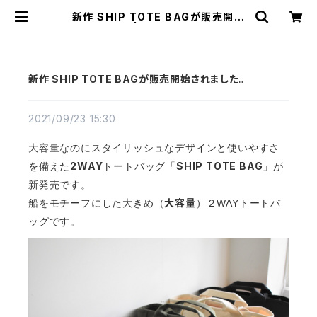
新作 SHIP TOTE BAGが販売開始
されました。 | cherie aimer trip
（シェリ エメ トリップ）ONLINE STO
RE
新作 SHIP TOTE BAGが販売開始されました。
2021/09/23 15:30
大容量なのにスタイリッシュなデザインと使いやすさ
2WAY
SHIP TOTE BAG
を備えた
トートバッグ「
」が
新発売です。
大容量
船をモチーフにした大きめ（
）２WAYトートバ
ッグです。