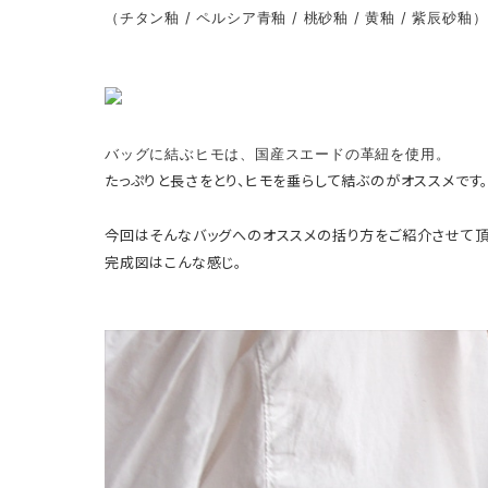
（チタン釉 / ペルシア青釉 / 桃砂釉 / 黄釉 / 紫辰砂釉）
バッグに結ぶヒモは、国産スエードの革紐を使用。
たっぷりと長さをとり、ヒモを垂らして結ぶのがオススメです
今回はそんなバッグへのオススメの括り方をご紹介させて頂
完成図はこんな感じ。