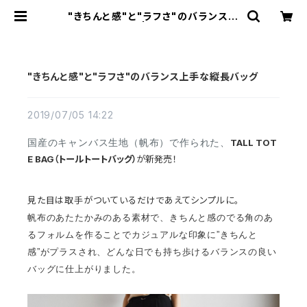
"きちんと感"と"ラフさ"のバランス上
手な縦長バッグ | cherie aimer tri
p（シェリ エメ トリップ）ONLINE ST
ORE
"きちんと感"と"ラフさ"のバランス上手な縦長バッグ
2019/07/05 14:22
国産のキャンバス生地（帆布）で作られた、
TALL TOT
E BAG（トールトートバッグ）
が新発売！
見た目は取手がついているだけであえてシンプルに。
帆布のあたたかみのある素材で、きちんと感のでる角のあ
るフォルムを作ることでカジュアルな印象に”きちんと
感”がプラスされ、どんな日でも持ち歩けるバランスの良い
バッグに仕上がりました。