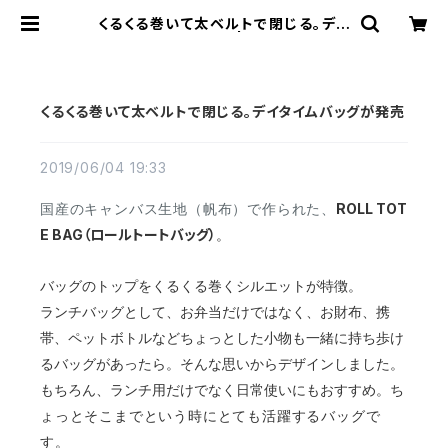
くるくる巻いて太ベルトで閉じる。デイ
タイムバッグが発売 | cherie aime
r trip（シェリ エメ トリップ）ONLIN
E STORE
くるくる巻いて太ベルトで閉じる。デイタイムバッグが発売
2019/06/04 19:33
ROLL TOT
国産のキャンバス生地（帆布）で作られた、
E BAG（ロールトートバッグ）
。
バッグのトップをくるくる巻くシルエットが特徴。
ランチバッグとして、お弁当だけではなく、お財布、携
帯、ペットボトルなどちょっとした小物も一緒に持ち歩け
るバッグがあったら。そんな思いからデザインしました。
もちろん、ランチ用だけでなく日常使いにもおすすめ。
ち
ょっとそこまでという時にとても活躍するバッグで
す。