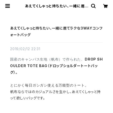
あえてくしゃっと持ちたい、一緒に居て
ラクな3WAYコンフォートバッグ | c
herie aimer trip（シェリ エメ トリ
ップ）ONLINE STORE
あえてくしゃっと持ちたい、一緒に居てラクな3WAYコンフ
ォートバッグ
2019/02/12 22:31
DROP SH
国産のキャンバス生地（帆布）で作られた、
OULDER TOTE BAG（ドロップショルダートートバッ
グ）。
とにかく毎日ガシガシ使える万能型のトート。
帆布ならではのカジュアルさを生かし、あえてくしゃっと持
って欲しいバッグです。