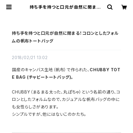
持ち手を持つと口元が自然に閉まる！
コロンとしたフォルムの帆布トートバ
ッグ | cherie aimer trip（シェリ
エメ トリップ）ONLINE STORE
持ち手を持つと口元が自然に閉まる！コロンとしたフォル
ムの帆布トートバッグ
2018/02/21 13:02
国産のキャンバス生地（帆布）で作られた、
CHUBBY TOT
E BAG (チャビートートバッグ)。
CHUBBY（まるまる太った、丸ぽちゃ）という名前の通り、コ
ロンとしたフォルムなので、カジュアルな帆布バッグの中に
も女性らしさがあります。
シンプルですが、他にはないこのかたち。