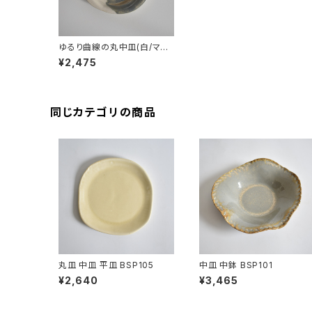
ゆるり曲線の丸中皿(白/マッ
ト/グレー/ベージュ)
¥2,475
同じカテゴリの商品
丸皿 中皿 平皿 BSP105
中皿 中鉢 BSP101
¥2,640
¥3,465