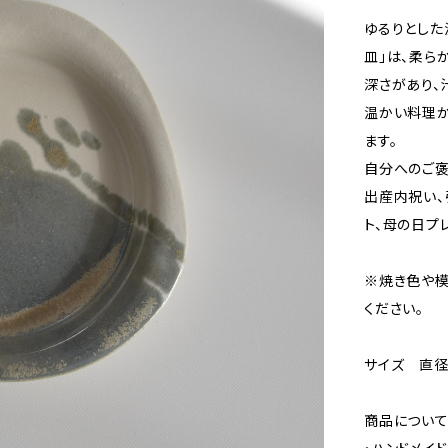
ゆるりとした
皿」は、柔ら
深さがあり、
温かい料理か
ます。
自分へのご褒
出産内祝い、
ト、母の日プ
※焼き色や
ください。
サイズ 直径約
商品につい