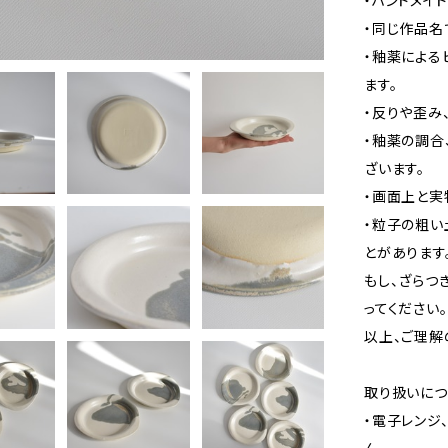
・ハンドメイ
・同じ作品名
・釉薬による
ます。
・反りや歪み
・釉薬の調合
ざいます。
・画面上と実
・粒子の粗い
とがあります
もし、ざらつ
ってください。
以上、ご理解
取り扱いにつ
・電子レンジ