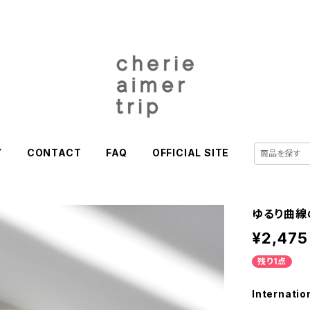
Y
CONTACT
FAQ
OFFICIAL SITE
ゆるり曲線
¥2,475
残り1点
Internatio