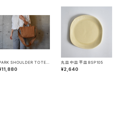
PARK SHOULDER TOTE B
丸皿 中皿 平皿 BSP105
AG (モカ/ベージュ)
¥11,880
¥2,640