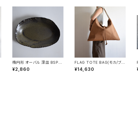
楕円形 オーバル 深皿 BSP10
FLAG TOTE BAG(モカ/ブラ
4
ウン)
¥2,860
¥14,630