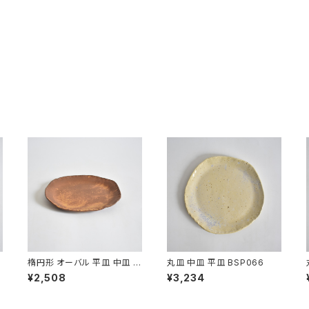
楕円形 オーバル 平皿 中皿 B
丸皿 中皿 平皿 BSP066
SP090
¥2,508
¥3,234