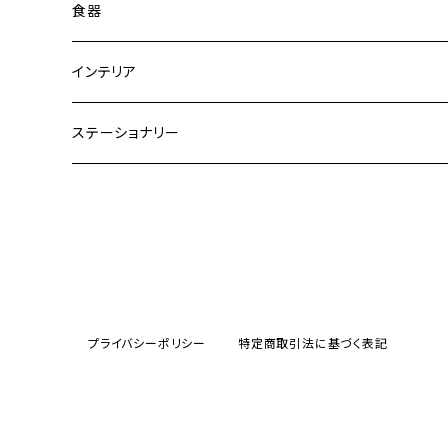
トートバッグ
食器
ショルダーバッグ
大皿
インテリア
ワンハンドルバッグ
中皿
花瓶・フラワーベース
ステーショナリー
2WAYバッグ
小皿
植木鉢
ノートカバー
3WAYバッグ
鉢・ボウル
その他
マガジンカバー
リュック
カップ
プライバシーポリシー
特定商取引法に基づく表記
コンポート皿