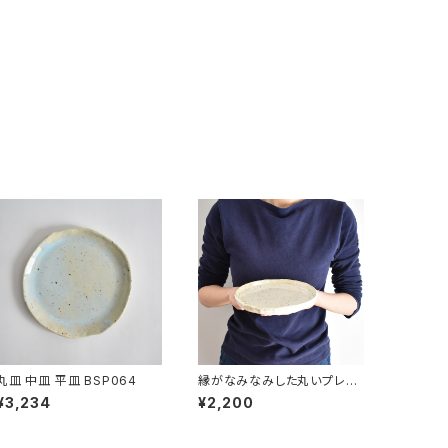
丸皿 中皿 平皿 BSP064
縁がなみなみした丸いプレー
ト中皿(白/光沢/点模様/白御
¥3,234
¥2,200
影土)