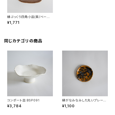
縁ぷっくり四角小皿(紫/ベージ
ュ/点模様)
¥1,771
同じカテゴリの商品
コンポート皿 BSP091
縁がなみなみした丸いプレート
小皿(茶/飴色/光沢/黒/点模様/
¥3,784
¥1,100
白御影土)