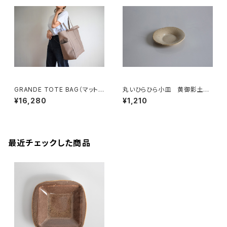
GRANDE TOTE BAG（マットブ
丸いひらひら小皿 黄御影土×
ラウン）
白失透釉
¥16,280
¥1,210
最近チェックした商品