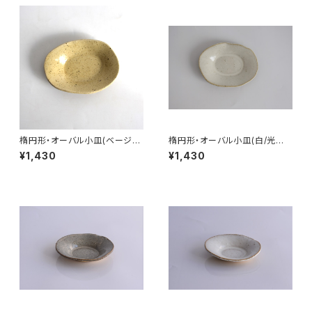
楕円形・オーバル小皿(ベージュ/
楕円形・オーバル小皿(白/光沢/
点模様/光沢/白御影土)
白御影土)
¥1,430
¥1,430