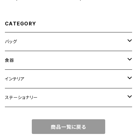
CATEGORY
バッグ
トートバッグ
食器
ショルダーバッグ
大皿
インテリア
ワンハンドルバッグ
中皿
花瓶・フラワーベース
ステーショナリー
2WAYバッグ
小皿
植木鉢
ノートカバー
商品一覧に戻る
3WAYバッグ
鉢・ボウル
その他
マガジンカバー