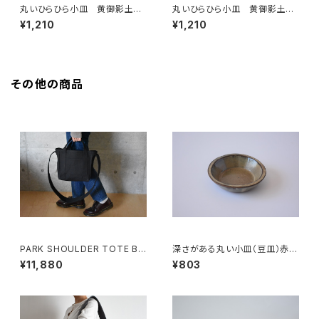
丸いひらひら小皿 黄御影土×
丸いひらひら小皿 黄御影土×
白鼠結晶釉
チタンマット釉
¥1,210
¥1,210
その他の商品
PARK SHOULDER TOTE BA
深さがある丸い小皿（豆皿）赤土
G (ブラック)
×白鼠結晶釉
¥11,880
¥803