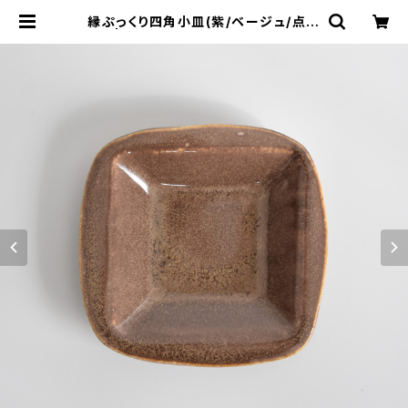
縁ぷっくり四角小皿(紫/ベージュ/点模
様) | cherie aimer trip（シェリ エ
メ トリップ）ONLINE STORE