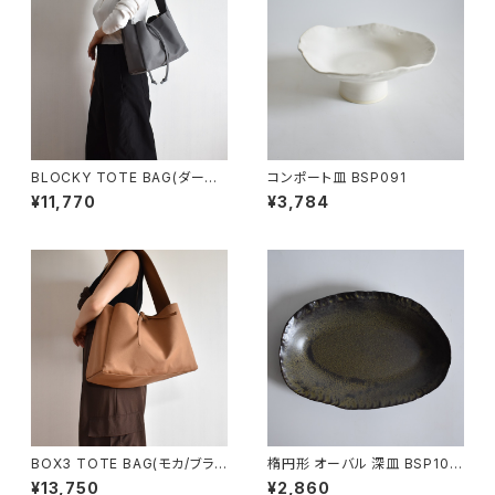
BLOCKY TOTE BAG(ダーク
コンポート皿 BSP091
グレー)
¥11,770
¥3,784
BOX3 TOTE BAG(モカ/ブラウ
楕円形 オーバル 深皿 BSP104
ン）
¥13,750
¥2,860