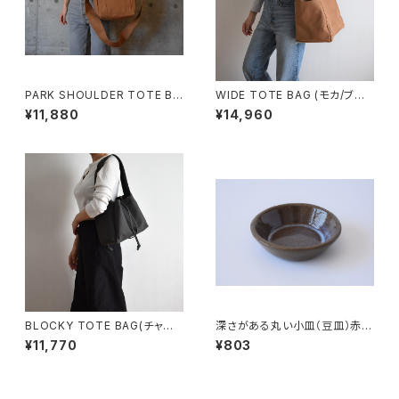
PARK SHOULDER TOTE BA
WIDE TOTE BAG (モカ/ブラ
G (モカ/ベージュ)
ウン)
¥11,880
¥14,960
BLOCKY TOTE BAG(チャコ
深さがある丸い小皿（豆皿）赤土
ール/グレー)
×乳濁灰釉
¥11,770
¥803