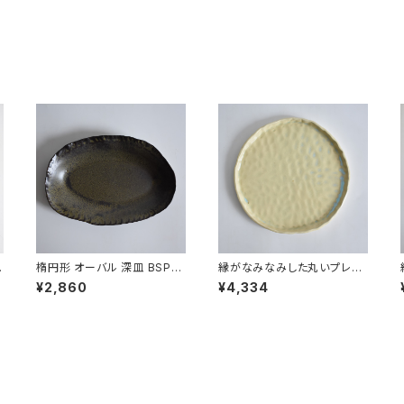
楕円形 オーバル 深皿 BSP10
縁がなみなみした丸いプレー
4
ト特大皿BSP065
¥2,860
¥4,334