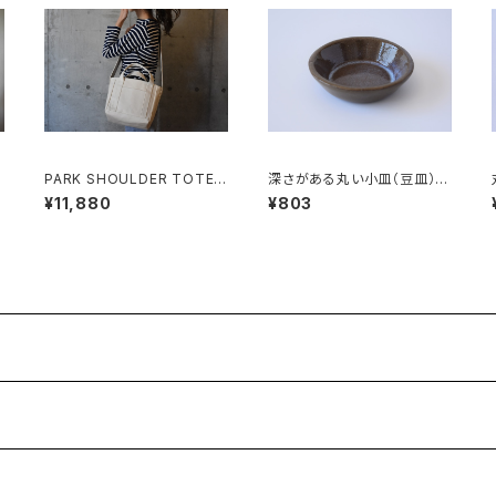
/
PARK SHOULDER TOTE B
深さがある丸い小皿（豆皿）赤
AG (キナリ)
土×乳濁灰釉
¥11,880
¥803