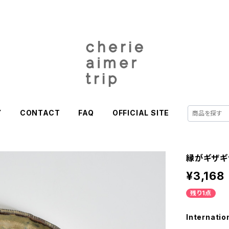
Y
CONTACT
FAQ
OFFICIAL SITE
縁がギザギ
¥3,168
残り1点
Internatio