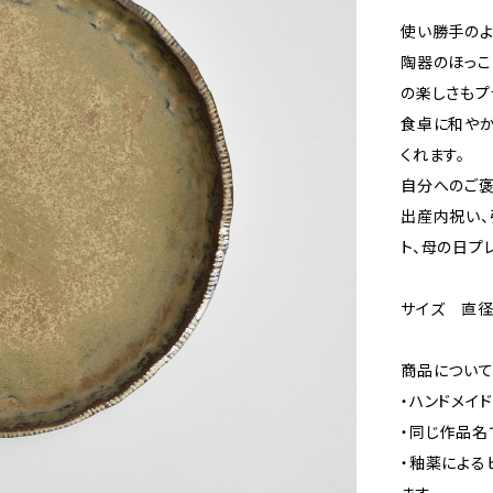
使い勝手のよ
陶器のほっこ
の楽しさもプ
食卓に和やか
くれます。
自分へのご褒
出産内祝い、
ト、母の日プ
サイズ 直径約
商品につい
・ハンドメイ
・同じ作品名
・釉薬による