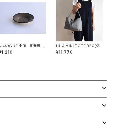
丸いひらひら小皿 黄御影土
HUG MINI TOTE BAG(ダー
×錆釉
クグレー)
¥1,210
¥11,770