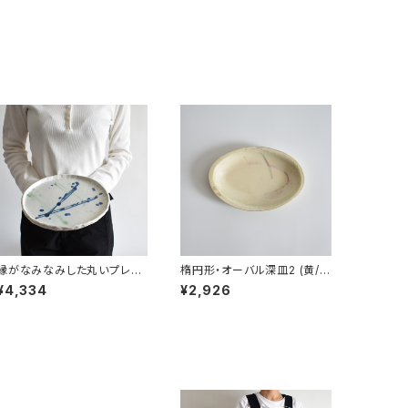
縁がなみなみした丸いプレー
楕円形・オーバル深皿2 (黄/ベ
ト特大皿BSP052(白/青/マッ
ージュ/マット)
¥4,334
¥2,926
ト/点模様/緑)