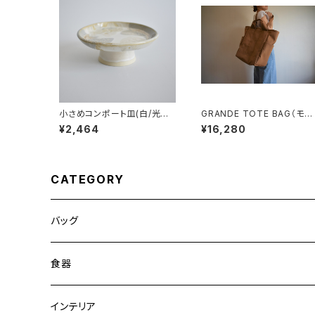
小さめコンポート皿(白/光沢/
GRANDE TOTE BAG（モカ
グレー/ベージュ)
ベージュ）
¥2,464
¥16,280
CATEGORY
バッグ
トートバッグ
食器
ショルダーバッグ
大皿
インテリア