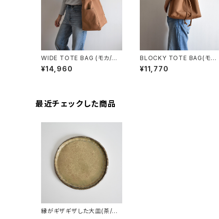
WIDE TOTE BAG (モカ/ブ
BLOCKY TOTE BAG(モカ/
ラウン)
ブラウン)
¥14,960
¥11,770
最近チェックした商品
縁がギザギザした大皿(茶/グ
レー)