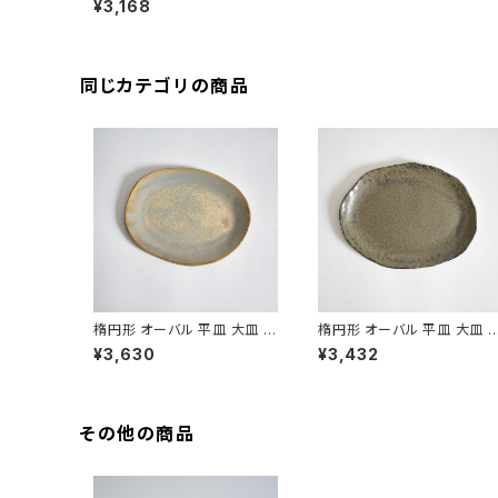
¥3,168
同じカテゴリの商品
楕円形 オーバル 平皿 大皿 B
楕円形 オーバル 平皿 大皿 B
SP089
SP088
¥3,630
¥3,432
その他の商品