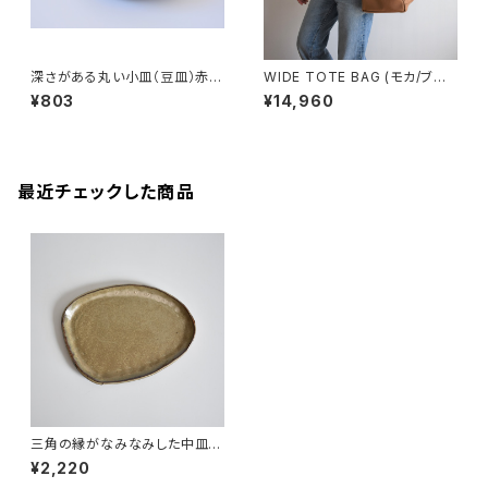
深さがある丸い小皿（豆皿）赤土
WIDE TOTE BAG (モカ/ブラ
×乳濁灰釉
ウン)
¥803
¥14,960
最近チェックした商品
三角の縁がなみなみした中皿
(茶/グレー)
¥2,220