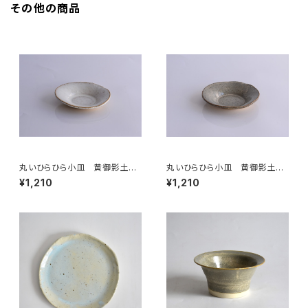
その他の商品
丸いひらひら小皿 黄御影土×
丸いひらひら小皿 黄御影土×
チタンマット釉
白鼠結晶釉
¥1,210
¥1,210