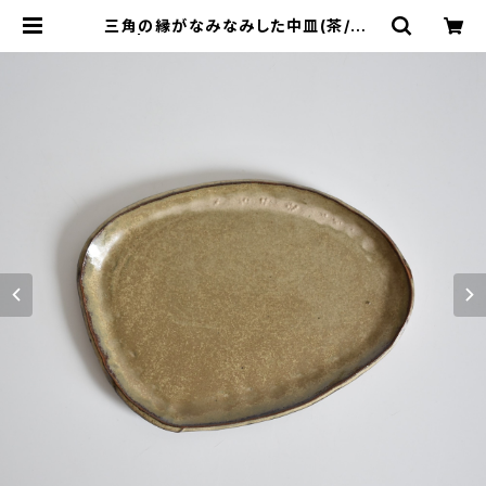
三角の縁がなみなみした中皿(茶/グレ
ー) | cherie aimer trip（シェリ エ
メ トリップ）ONLINE STORE