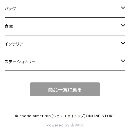
バッグ
トートバッグ
食器
ショルダーバッグ
大皿
インテリア
ワンハンドルバッグ
中皿
花瓶・フラワーベース
ステーショナリー
2WAYバッグ
小皿
植木鉢
ノートカバー
商品一覧に戻る
3WAYバッグ
鉢・ボウル
その他
マガジンカバー
リュック
カップ
© cherie aimer trip（シェリ エメ トリップ）ONLINE STORE
Powered by