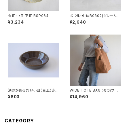
丸皿 中皿 平皿 BSP064
ボウル・中鉢B0302(グレー/ベ
ージュ)
¥3,234
¥2,640
深さがある丸い小皿（豆皿）赤土
WIDE TOTE BAG (モカ/ブラ
×乳濁灰釉
ウン)
¥803
¥14,960
CATEGORY