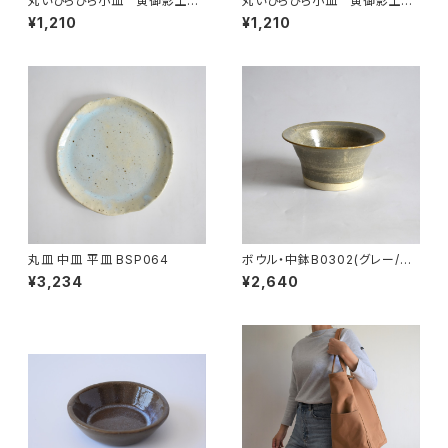
丸いひらひら小皿 黄御影土×
丸いひらひら小皿 黄御影土×
チタンマット釉
白鼠結晶釉
¥1,210
¥1,210
丸皿 中皿 平皿 BSP064
ボウル・中鉢B0302(グレー/ベ
ージュ)
¥3,234
¥2,640