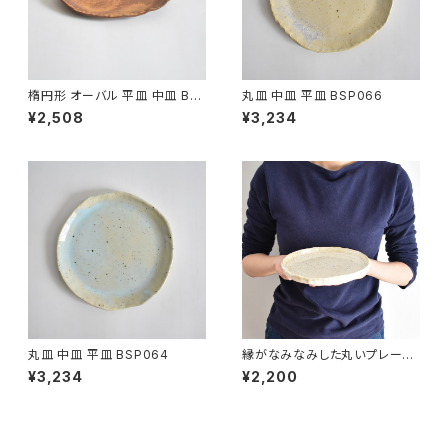
楕円形 オーバル 平皿 中皿 BS
丸皿 中皿 平皿 BSP066
P090
¥2,508
¥3,234
丸皿 中皿 平皿 BSP064
縁がなみなみした丸いプレート
中皿(白/光沢/点模様/白御影土)
¥3,234
¥2,200