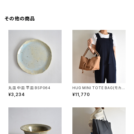
その他の商品
丸皿 中皿 平皿 BSP064
HUG MINI TOTE BAG(モカ/
ブラウン)
¥3,234
¥11,770