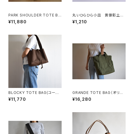
PARK SHOULDER TOTE BA
丸いひらひら小皿 黄御影土×
G (コーヒー/ブラウン)
白鼠結晶釉
¥11,880
¥1,210
BLOCKY TOTE BAG(コーヒ
GRANDE TOTE BAG（オリー
ー/ブラウン)
ブ/カーキ）
¥11,770
¥16,280