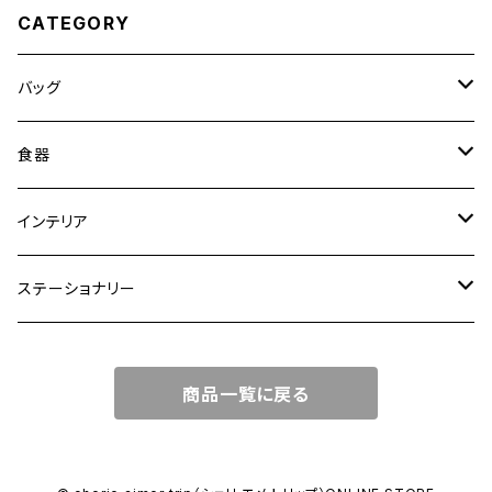
CATEGORY
バッグ
トートバッグ
食器
ショルダーバッグ
大皿
インテリア
ワンハンドルバッグ
中皿
花瓶・フラワーベース
ステーショナリー
2WAYバッグ
小皿
植木鉢
ノートカバー
商品一覧に戻る
3WAYバッグ
鉢・ボウル
その他
マガジンカバー
リュック
カップ