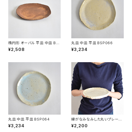
楕円形 オーバル 平皿 中皿 BS
丸皿 中皿 平皿 BSP066
P090
¥2,508
¥3,234
丸皿 中皿 平皿 BSP064
縁がなみなみした丸いプレート
中皿(白/光沢/点模様/白御影土)
¥3,234
¥2,200