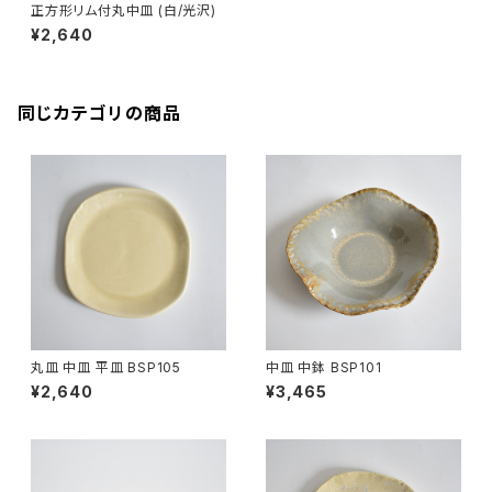
正方形リム付丸中皿 (白/光沢)
¥2,640
同じカテゴリの商品
丸皿 中皿 平皿 BSP105
中皿 中鉢 BSP101
¥2,640
¥3,465