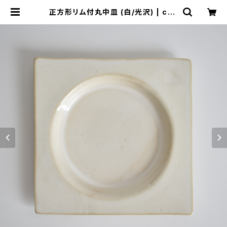
正方形リム付丸中皿 (白/光沢) | che
rie aimer trip（シェリ エメ トリッ
プ）ONLINE STORE